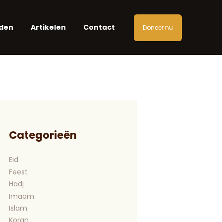
jden
Artikelen
Contact
Doneer nu
Categorieën
Eid
Feest
Hadj
Imaam
Islam
Koran