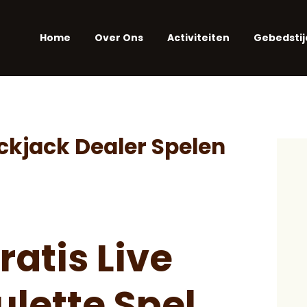
Home
Home
Over Ons
Activiteiten
Gebedsti
Over Ons
Activiteiten
Gebedstijden
Artikelen
ckjack Dealer Spelen
Contact
Gratis Live
ulette Spel