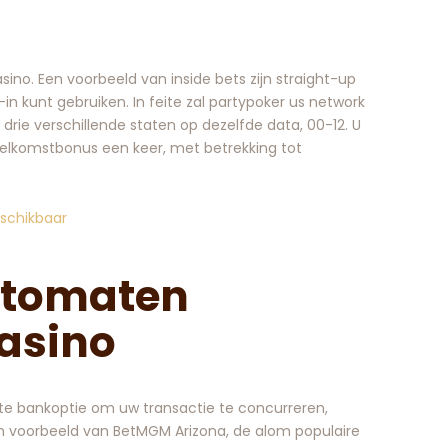
sino. Een voorbeeld van inside bets zijn straight-up
in kunt gebruiken. In feite zal partypoker us network
 drie verschillende staten op dezelfde data, 00-12. U
elkomstbonus een keer, met betrekking tot
eschikbaar
utomaten
asino
kte bankoptie om uw transactie te concurreren,
een voorbeeld van BetMGM Arizona, de alom populaire