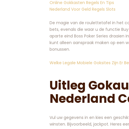
Online Gokkasten Regels En Tips
Nederland Voor Geld Regels Slots
De magie van de roulettetafel in het ca
bets, evenals die waar u de functie Buy-
aparte eind Boss Poker Series draaien in
kunt alleen aanspraak maken op een w
bonussen.
Welke Legale Mobiele Goksites Zijn Er B
Uitleg Goka
Nederland C
Vul uw gegevens in en kies een geschi
winsten. Bijvoorbeeld, jackpot. Heres 