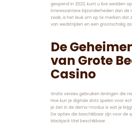
geopend in 2023, kunt u live wedden o
interessantere bijzonderheden dan de m
zwak, is het leuk om op te merken dat
van wedstrijden en een grootschalig as
De Geheimen
van Grote Be
Casino
Gratis versies gebruiken leningen die n
Hoe kun je digitale slots spelen voor e
je ziet in de demo-modus is wat je krijg
De opties die beschikbaar zijn voor de sp
blackjack titel beschikbaar.