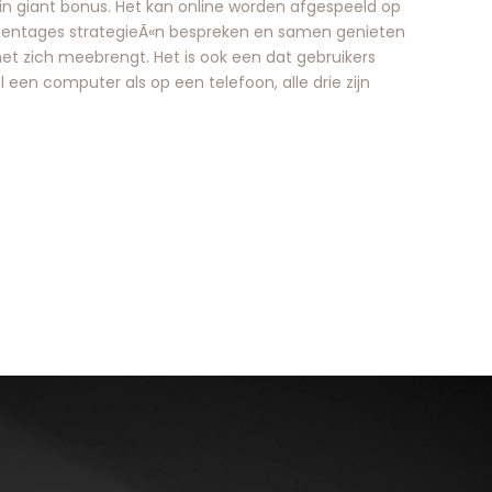
in giant bonus. Het kan online worden afgespeeld op
rcentages strategieÃ«n bespreken en samen genieten
et zich meebrengt. Het is ook een dat gebruikers
een computer als op een telefoon, alle drie zijn