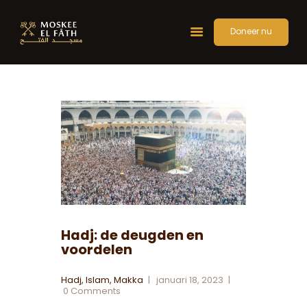
Doneer nu
Home
Over Ons
Activiteiten
Gebedstijden
Artikelen
Contact
Hadj: de deugden en
voordelen
Hadj
,
Islam
,
Makka
januari 18, 2023
0
Comments