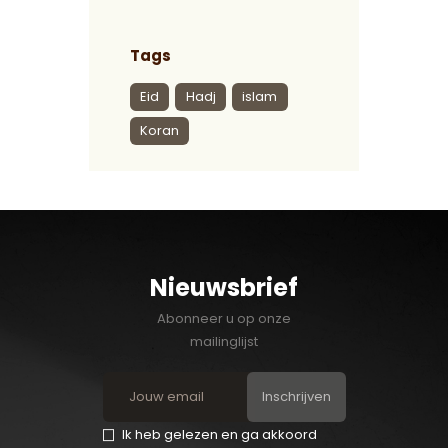
Tags
Eid
Hadj
islam
Koran
Nieuwsbrief
Abonneer u op onze
mailinglijst
Inschrijven
Ik heb gelezen en ga akkoord