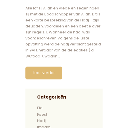
Alle lof zij Allah en vrede en zegeningen
zij met de Boodschapper van Allah. Dit is
een korte bespreking van de Hadj – zijn
deugden, voordelen en een beetje over
zijn regels. 1. Wanneer de hadj was
voorgeschreven Volgens de juiste
opvatting werd de hadj verplicht gesteld
in 9AH, het jaar van de delegaties ( al-
Wufood ), waarin…
Lees verder
Categorieën
Eid
Feest
Hadj
Imaam