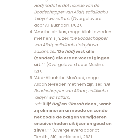
Hadj nadat ik dat hoorde van de
Boodschapper van Allah, sallallaahu
‘alayhi wa sallam.
(Overgeleverd
door Al-Bukhaari, 1762).
‘Amr ibn al-‘Aas, moge Allah tevreden
met hem zijn, zei:
“De Boodschapper
van Allah, sallallaahu ‘alayhi wa
sallam, zei:
‘De
hadj
wist alle
(zonden) die eraan voorafgingen
uit.’
” (Overgeleverd door Muslim,
121).
‘Abd-Allaah ibn Mas’ood, moge
Allaah tevreden met hem zijn, zei:
“De
Boodschapper van Allaah, sallAllahu
‘alayhi wa sallam,
zei:
‘Blijf
Hajj
en
‘Umrah
doen , want
zij elimineren armoede en zonde
net zoals de balgen verwijderen
onzuiverheden uit ijzer en goud en
zilver.’
” (Overgeleverd door at-
Tirmithi, 810; an-Nasaa’i, 2631.