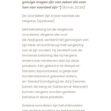
getuige mogen zijn van zaken die voor
hen van voordeel zijn
”}
[Koran, 22:28]
De voordelen zijn zowel werelds als
religieus (spiritueel).
Met betrekking tot de religieuze
voordelen, degene die voor
de
hadj
gaat, verdient het genoegen van
zijn Heer en komt terug met vergeving
van al zijn zonden. Hij verdient ook de
immense beloning die hij nergens
anders kan verdienen dan op deze
plaatsen. Eén gebed in al-Masjid al-
Haraam, bijvoorbeeld, is gelijk aan
honderdduizend gebeden elders,
en
Tawaaf
(rondgang) en
Sa’y
(rennen
tussen de berg as-Safaa en al-Marwah)
kunnen nergens worden gedaan
behalve in deze plaatsen.
Andere voordelen zijn het ontmoeten
van andere moslims en het bespreken