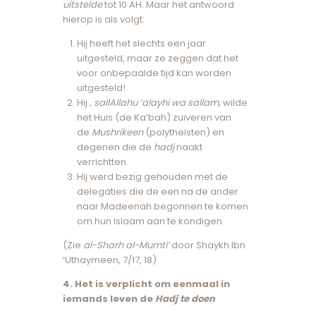
uitstelde
tot 10 AH. Maar het antwoord
hierop is als volgt:
Hij heeft het slechts een jaar
uitgesteld, maar ze zeggen dat het
voor onbepaalde tijd kan worden
uitgesteld!
Hij
, sallAllahu ‘alayhi wa sallam,
wilde
het Huis (de Ka’bah) zuiveren van
de
Mushrikeen
(polytheïsten) en
degenen die de
hadj
naakt
verrichtten.
Hij werd bezig gehouden met de
delegaties die de een na de ander
naar Madeenah begonnen te komen
om hun Islaam aan te kondigen.
(Zie
al-Sharh al-Mumti’
door Shaykh Ibn
‘Uthaymeen, 7/17, 18)
4. Het is verplicht om eenmaal in
iemands leven de
Hadj te doen