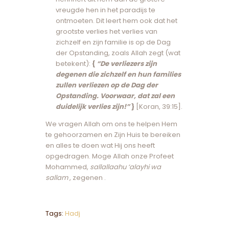
vreugde hen in het paradijs te
ontmoeten. Dit leert hem ook dat het
grootste verlies het verlies van
zichzelf en zijn familie is op de Dag
der Opstanding, zoals Allah zegt (wat
betekent):
{
“De verliezers zijn
degenen die zichzelf en hun families
zullen verliezen op de Dag der
Opstanding. Voorwaar, dat zal een
duidelijk verlies zijn!”
}
[Koran, 39:15].
We vragen Allah om ons te helpen Hem
te gehoorzamen en Zijn Huis te bereiken
en alles te doen wat Hij ons heeft
opgedragen. Moge Allah onze Profeet
Mohammed,
sallallaahu ‘alayhi wa
sallam
, zegenen .
Tags:
Hadj