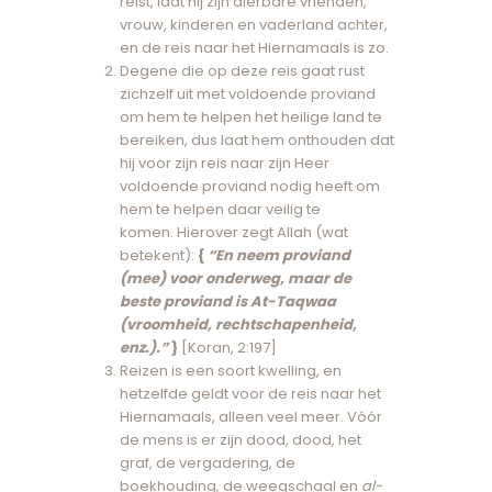
reist, laat hij zijn dierbare vrienden,
vrouw, kinderen en vaderland achter,
en de reis naar het Hiernamaals is zo.
Degene die op deze reis gaat rust
zichzelf uit met voldoende proviand
om hem te helpen het heilige land te
bereiken, dus laat hem onthouden dat
hij voor zijn reis naar zijn Heer
voldoende proviand nodig heeft om
hem te helpen daar veilig te
komen. Hierover zegt Allah (wat
betekent):
{
“En neem proviand
(mee) voor onderweg, maar de
beste proviand is At-Taqwaa
(vroomheid, rechtschapenheid,
enz.).”
}
[Koran, 2:197]
Reizen is een soort kwelling, en
hetzelfde geldt voor de reis naar het
Hiernamaals, alleen veel meer. Vóór
de mens is er zijn dood, dood, het
graf, de vergadering, de
boekhouding, de weegschaal en
al-