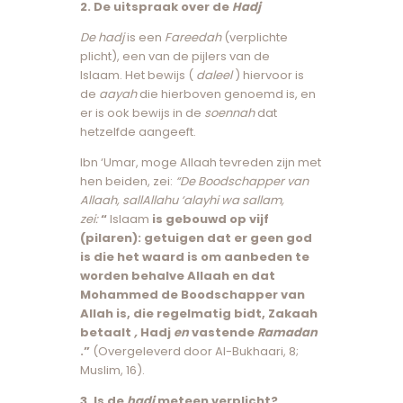
2. De uitspraak over de
Hadj
De hadj
is een
Fareedah
(verplichte
plicht), een van de pijlers van de
Islaam. Het bewijs (
daleel
) hiervoor is
de
aayah
die hierboven genoemd is, en
er is ook bewijs in de
soennah
dat
hetzelfde aangeeft.
Ibn ‘Umar, moge Allaah tevreden zijn met
hen beiden, zei:
“De Boodschapper van
Allaah, sallAllahu ‘alayhi wa sallam,
zei:
“
Islaam
is gebouwd op vijf
(pilaren): getuigen dat er geen god
is die het waard is om aanbeden te
worden behalve Allaah en dat
Mohammed de Boodschapper van
Allah is, die regelmatig bidt, Zakaah
betaalt
,
Hadj
en
vastende
Ramadan
.”
(Overgeleverd door Al-Bukhaari, 8;
Muslim, 16).
3. Is de
hadj
meteen verplicht?