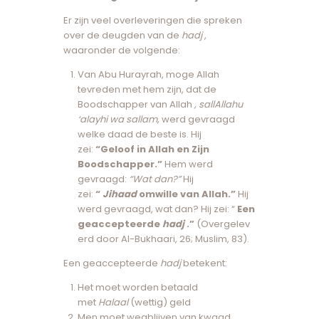
Er zijn veel overleveringen die spreken
over de deugden van de
hadj
,
waaronder de volgende:
Van Abu Hurayrah, moge Allah
tevreden met hem zijn, dat de
Boodschapper van Allah
, sallAllahu
‘alayhi wa sallam,
werd gevraagd
welke daad de beste is. Hij
zei:
“Geloof in Allah en Zijn
Boodschapper.”
Hem werd
gevraagd:
“Wat dan?”
Hij
zei:
“
Jihaad
omwille van Allah.”
Hij
werd gevraagd, wat dan? Hij zei: “
Een
geaccepteerde
hadj
.”
(Overgelev
erd door Al-Bukhaari, 26; Muslim, 83).
Een geaccepteerde
hadj
betekent:
Het moet worden betaald
met
Halaal
(wettig) geld
Men moet wegblijven van kwaad,