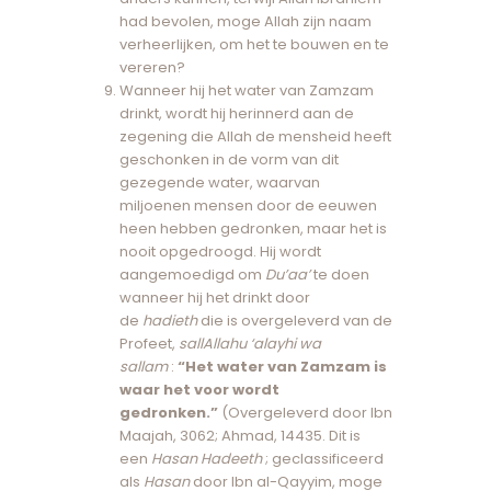
had bevolen, moge Allah zijn naam
verheerlijken, om het te bouwen en te
vereren?
Wanneer hij het water van Zamzam
drinkt, wordt hij herinnerd aan de
zegening die Allah de mensheid heeft
geschonken in de vorm van dit
gezegende water, waarvan
miljoenen mensen door de eeuwen
heen hebben gedronken, maar het is
nooit opgedroogd. Hij wordt
aangemoedigd om
Du’aa’
te doen
wanneer hij het drinkt door
de
hadieth
die is overgeleverd van de
Profeet,
sallAllahu ‘alayhi wa
sallam
:
“Het water van Zamzam is
waar het voor wordt
gedronken.”
(Overgeleverd door Ibn
Maajah, 3062; Ahmad, 14435. Dit is
een
Hasan Hadeeth
; geclassificeerd
als
Hasan
door Ibn al-Qayyim, moge