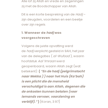
Alle lof zij Allah en vrede en zegeningen
zij met de Boodschapper van Allah.
Dit is een korte bespreking van de
Hadj
–
zijn deugden, voordelen en een beetje
over zijn regels.
1. Wanneer de
hadj
was
voorgeschreven
Volgens de juiste opvatting werd
de
hadj
verplicht gesteld in 9AH, het jaar
van de delegaties (
al-Wufood
), waarin
hoofdstuk
Aal ‘Imraan
werd
geopenbaard, waarin Allah zegt (wat
betekent):
{
“En de hadj (pelgrimstocht
naar Mekka ) ) naar het Huis (Ka’bah)
is een plicht die de mensheid
verschuldigd is aan Allah, degenen die
de onkosten kunnen betalen (voor
iemands vervoer, voorziening en
verblijf).”
}
[Koran, 3:97]