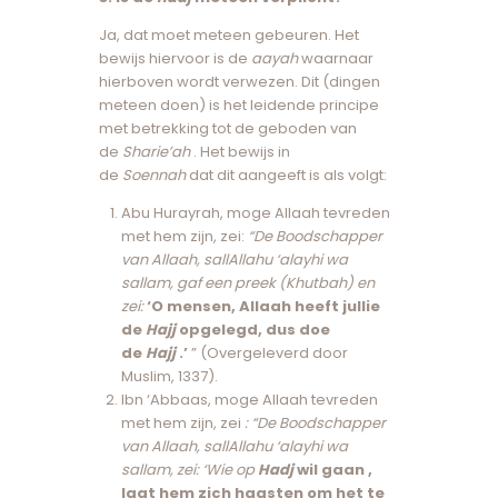
Ja, dat moet meteen gebeuren. Het
bewijs hiervoor is de
aayah
waarnaar
hierboven wordt verwezen. Dit (dingen
meteen doen) is het leidende principe
met betrekking tot de geboden van
de
Sharie’ah
. Het bewijs in
de
Soennah
dat dit aangeeft is als volgt:
Abu Hurayrah, moge Allaah tevreden
met hem zijn, zei:
“De Boodschapper
van Allaah, sallAllahu ‘alayhi wa
sallam, gaf een preek (Khutbah) en
zei:
‘O mensen, Allaah heeft jullie
de
Hajj
opgelegd, dus doe
de
Hajj
.’
” (Overgeleverd door
Muslim, 1337).
Ibn ‘Abbaas, moge Allaah tevreden
met hem zijn, zei
: “De Boodschapper
van Allaah, sallAllahu ‘alayhi wa
sallam, zei: ‘Wie op
Hadj
wil gaan ,
laat hem zich haasten om het te