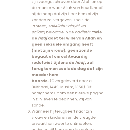
zijn voorgeschreven door Allah en op
de manier waar Allah van houdt, heeft
hij de hoop dat zijn Heer hem al zijn
zonden zal vergeven, zoals de
Profeet
, sallAllahu ‘alayhi wa
sallam,
beloofde in de
hadieth
:
“Wie
de
hadj
doet ter wille van Allah en
geen seksuele omgang heeft
(met zijn vrouw), geen zonde
begaat of onrechtvaardig
redetwist tijdens de
hadj
, zal
terugkomen zoals de dag dat zijn
moeder hem
baarde.
(Overgeleverd door al-
Bukhaari, 1449; Muslim, 1350). Dit
nodigt hem uit om een ​​nieuwe pagina
in zijn leven te beginnen, vrij van
zonde.
Wanneer hij terugkeert naar zijn
vrouw en kinderen en de vreugde
ervaart hen weer te ontmoeten,
herinnert dit hem aan de grotere