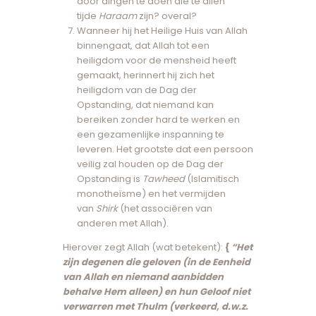
door dingen te doen die te allen
tijde
Haraam
zijn? overal?
Wanneer hij het Heilige Huis van Allah
binnengaat, dat Allah tot een
heiligdom voor de mensheid heeft
gemaakt, herinnert hij zich het
heiligdom van de Dag der
Opstanding, dat niemand kan
bereiken zonder hard te werken en
een gezamenlijke inspanning te
leveren. Het grootste dat een persoon
veilig zal houden op de Dag der
Opstanding is
Tawheed
(Islamitisch
monotheïsme) en het vermijden
van
Shirk
(het associëren van
anderen met Allah).
Hierover zegt Allah (wat betekent):
{
“Het
zijn degenen die geloven (in de Eenheid
van Allah en niemand aanbidden
behalve Hem alleen) en hun Geloof niet
verwarren met Thulm (verkeerd, d.w.z.