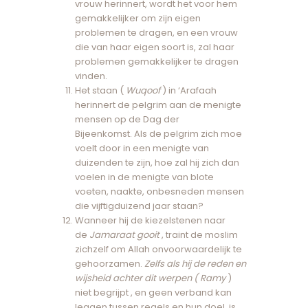
vrouw herinnert, wordt het voor hem
gemakkelijker om zijn eigen
problemen te dragen, en een vrouw
die van haar eigen soort is, zal haar
problemen gemakkelijker te dragen
vinden.
Het staan ​​(
Wuqoof
) in ‘Arafaah
herinnert de pelgrim aan de menigte
mensen op de Dag der
Bijeenkomst. Als de pelgrim zich moe
voelt door in een menigte van
duizenden te zijn, hoe zal hij zich dan
voelen in de menigte van blote
voeten, naakte, onbesneden mensen
die vijftigduizend jaar staan?
Wanneer hij de kiezelstenen naar
de
Jamaraat gooit
, traint de moslim
zichzelf om Allah onvoorwaardelijk te
gehoorzamen.
Zelfs als hij de reden en
wijsheid achter dit werpen ( Ramy
)
niet begrijpt , en geen verband kan
leggen tussen regels en hun doel, is