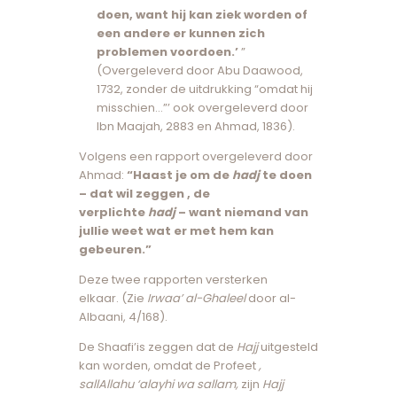
doen, want hij kan ziek worden of
een andere er kunnen zich
problemen voordoen.’
”
(Overgeleverd door Abu Daawood,
1732, zonder de uitdrukking “omdat hij
misschien…”’ ook overgeleverd door
Ibn Maajah, 2883 en Ahmad, 1836).
Volgens een rapport overgeleverd door
Ahmad:
“Haast je om de
hadj
te doen
– dat wil zeggen , de
verplichte
hadj
– want niemand van
jullie weet wat er met hem kan
gebeuren.”
Deze twee rapporten versterken
elkaar. (Zie
Irwaa’ al-Ghaleel
door al-
Albaani, 4/168).
De Shaafi’is zeggen dat de
Hajj
uitgesteld
kan worden, omdat de Profeet
,
sallAllahu ‘alayhi wa sallam,
zijn
Hajj