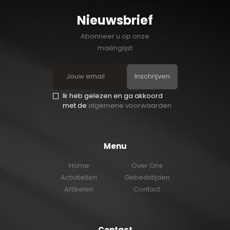
Nieuwsbrief
Abonneer u op onze
mailinglijst
Inschrijven
Ik heb gelezen en ga akkoord
met de
algemene voorwaarden
Menu
Home
Over Ons
Activiteiten
Gebedstijden
Artikelen
Contact
Contact