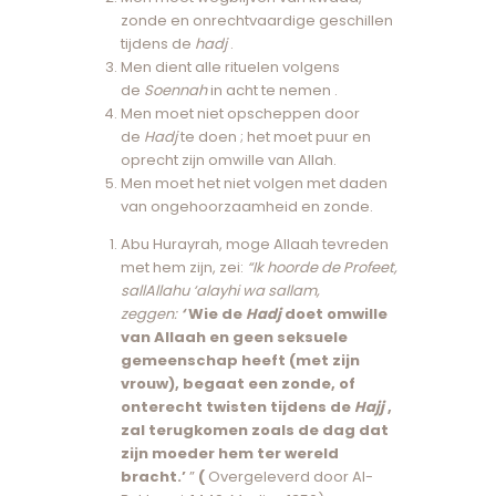
zonde en onrechtvaardige geschillen
tijdens de
hadj
.
Men dient alle rituelen volgens
de
Soennah
in acht te nemen .
Men moet niet opscheppen door
de
Hadj
te doen ; het moet puur en
oprecht zijn omwille van Allah.
Men moet het niet volgen met daden
van ongehoorzaamheid en zonde.
Abu Hurayrah, moge Allaah tevreden
met hem zijn, zei:
“Ik hoorde de Profeet,
sallAllahu ‘alayhi wa sallam,
zeggen:
‘
Wie de
Hadj
doet omwille
van Allaah en geen seksuele
gemeenschap heeft (met zijn
vrouw), begaat een zonde, of
onterecht twisten tijdens de
Hajj
,
zal terugkomen zoals de dag dat
zijn moeder hem ter wereld
bracht.’
”
(
Overgeleverd door Al-