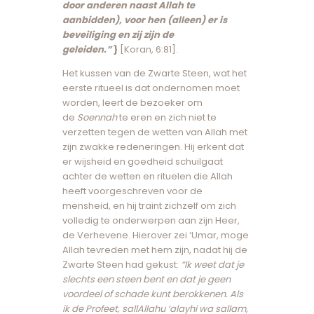
door anderen
naast Allah te
aanbidden), voor hen (alleen) er is
beveiliging en zij zijn de
geleiden.”
}
[Koran, 6:81].
Het kussen van de Zwarte Steen, wat het
eerste ritueel is dat ondernomen moet
worden, leert de bezoeker om
de
Soennah
te eren en zich niet te
verzetten tegen de wetten van Allah met
zijn zwakke redeneringen. Hij erkent dat
er wijsheid en goedheid schuilgaat
achter de wetten en rituelen die Allah
heeft voorgeschreven voor de
mensheid, en hij traint zichzelf om zich
volledig te onderwerpen aan zijn Heer,
de Verhevene. Hierover zei ‘Umar, moge
Allah tevreden met hem zijn, nadat hij de
Zwarte Steen had gekust:
“Ik weet dat je
slechts een steen bent en dat je geen
voordeel of schade kunt berokkenen. Als
ik de Profeet, sallAllahu ‘alayhi wa sallam,