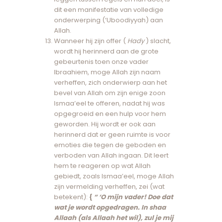
dit een manifestatie van volledige
onderwerping (‘Uboodiyyah) aan
Allah.
Wanneer hij zijn offer (
Hady
) slacht,
wordt hij herinnerd aan de grote
gebeurtenis toen onze vader
Ibraahiem, moge Allah zijn naam
verheffen, zich onderwierp aan het
bevel van Allah om zijn enige zoon
Ismaa’eel te offeren, nadat hij was
opgegroeid en een hulp voor hem
geworden. Hij wordt er ook aan
herinnerd dat er geen ruimte is voor
emoties die tegen de geboden en
verboden van Allah ingaan. Dit leert
hem te reageren op wat Allah
gebiedt, zoals Ismaa’eel, moge Allah
zijn vermelding verheffen, zei (wat
betekent):
{
“ ‘O mijn vader! Doe dat
wat je wordt opgedragen. In shaa
Allaah (als Allaah het wil), zul je mij