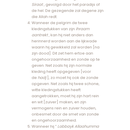
Siraat
, gevolgd door het paradijs of
de hel. De gezegende zal degene zijn
die Allah redt.
Wanneer de pelgrim de twee
kledingstukken van zijn
ihraam
aantrekt
, kan hij niet anders dan
herinnerd worden aan de lijkwade
waarin hij gewikkeld zal worden [na
zijn dood]. Dit zet hem ertoe aan
ongehoorzaamheid en zonde op te
geven. Net zoals hij zijn normale
kleding heeft opgegeven [voor
de
hadj
], zo moet hij ook de zonde
opgeven. Net zoals hij twee schone,
witte kledingstukken heeft
aangetrokken, moet hij zijn hart rein
en wit [zuiver] maken, en zijn
vermogens rein en zuiver houden,
onbesmet door de smet van zonde
en ongehoorzaamheid.
Wanneer hij ”
Labbayk Allaahumma