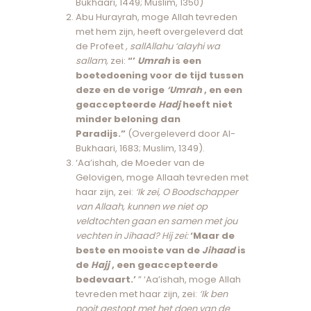
Bukhaari, 1449; Muslim, 1350)
Abu Hurayrah, moge Allah tevreden
met hem zijn, heeft overgeleverd dat
de Profeet
, sallAllahu ‘alayhi wa
sallam,
zei:
“’
Umrah
is een
boetedoening voor de tijd tussen
deze en de vorige
‘Umrah
, en een
geaccepteerde
Hadj
heeft niet
minder beloning dan
Paradijs.”
(Overgeleverd door Al-
Bukhaari, 1683; Muslim, 1349).
‘Aa’ishah, de Moeder van de
Gelovigen, moge Allaah tevreden met
haar zijn, zei:
‘Ik zei, O Boodschapper
van Allaah, kunnen we niet op
veldtochten gaan en samen met jou
vechten in Jihaad? Hij zei:
‘Maar de
beste en mooiste van de
Jihaad
is
de
Hajj
, een geaccepteerde
bedevaart.’
” ‘Aa’ishah, moge Allah
tevreden met haar zijn, zei:
‘Ik ben
nooit gestopt met het doen van de