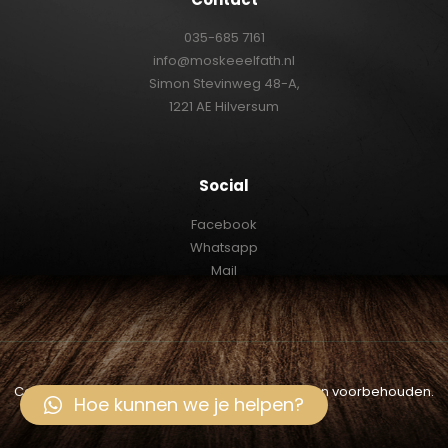
035-685 7161
info@moskeeelfath.nl
Simon Stevinweg 48-A,
1221 AE Hilversum
Social
Facebook
Whatsapp
Mail
Copyright © 2026 door
iTqan Media
. Alle rechten voorbehouden.
Hoe kunnen we je helpen?