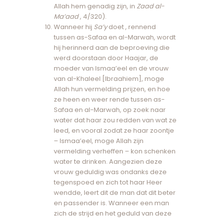
Allah hem genadig zijn, in
Zaad al-
Ma’aad
, 4/320).
Wanneer hij
Sa’y
doet , rennend
tussen as-Safaa en al-Marwah, wordt
hij herinnerd aan de beproeving die
werd doorstaan ​​door Haajar, de
moeder van Ismaa’eel en de vrouw
van al-Khaleel [Ibraahiem], moge
Allah hun vermelding prijzen, en hoe
ze heen en weer rende tussen as-
Safaa en al-Marwah, op zoek naar
water dat haar zou redden van wat ze
leed, en vooral zodat ze haar zoontje
– Ismaa’eel, moge Allah zijn
vermelding verheffen – kon schenken
water te drinken. Aangezien deze
vrouw geduldig was ondanks deze
tegenspoed en zich tot haar Heer
wendde, leert dit de man dat dit beter
en passender is. Wanneer een man
zich de strijd en het geduld van deze