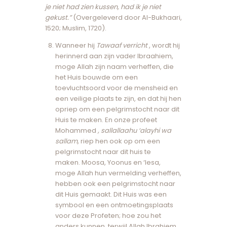
je niet had zien kussen, had ik je niet
gekust.”
(Overgeleverd door Al-Bukhaari,
1520; Muslim, 1720).
Wanneer hij
Tawaaf verricht
, wordt hij
herinnerd aan zijn vader Ibraahiem,
moge Allah zijn naam verheffen, die
het Huis bouwde om een ​​
toevluchtsoord voor de mensheid en
een veilige plaats te zijn, en dat hij hen
opriep om een ​​pelgrimstocht naar dit
Huis te maken. En onze profeet
Mohammed
, sallallaahu ‘alayhi wa
sallam,
riep hen ook op om een ​​
pelgrimstocht naar dit huis te
maken. Moosa, Yoonus en ‘Iesa,
moge Allah hun vermelding verheffen,
hebben ook een pelgrimstocht naar
dit Huis gemaakt. Dit Huis was een
symbool en een ontmoetingsplaats
voor deze Profeten; hoe zou het
anders kunnen, terwijl Allah Ibrahiem