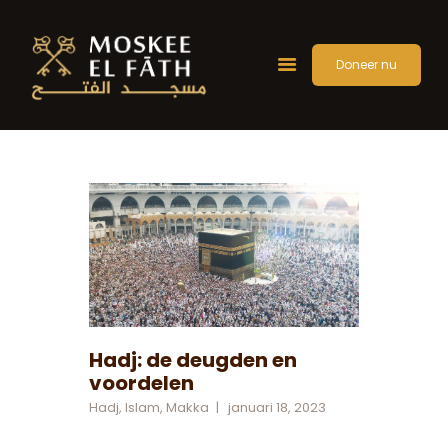
Doneer nu
Home
Over Ons
Activiteiten
Gebedstijden
Artikelen
Contact
Hadj: de deugden en
voordelen
Hadj
,
Islam
,
Makka
januari 18, 2023