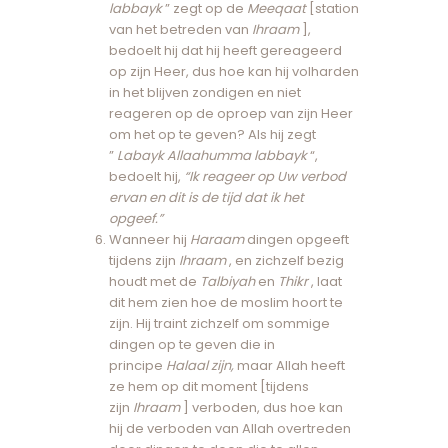
labbayk
” zegt op de
Meeqaat
[station
van het betreden van
Ihraam
],
bedoelt hij dat hij heeft gereageerd
op zijn Heer, dus hoe kan hij volharden
in het blijven zondigen en niet
reageren op de oproep van zijn Heer
om het op te geven? Als hij zegt
”
Labayk Allaahumma labbayk
“,
bedoelt hij,
“Ik reageer op Uw verbod
ervan en dit is de tijd dat ik het
opgeef.”
Wanneer hij
Haraam
dingen opgeeft
tijdens zijn
Ihraam
, en zichzelf bezig
houdt met de
Talbiyah
en
Thikr
, laat
dit hem zien hoe de moslim hoort te
zijn. Hij traint zichzelf om sommige
dingen op te geven die in
principe
Halaal zijn,
maar Allah heeft
ze hem op dit moment [tijdens
zijn
Ihraam
] verboden, dus hoe kan
hij de verboden van Allah overtreden