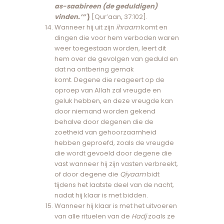
as-saabireen (de geduldigen)
vinden.’”
}
[Qur’aan, 37:102].
Wanneer hij uit zijn
ihraam
komt en
dingen die voor hem verboden waren
weer toegestaan ​​worden, leert dit
hem over de gevolgen van geduld en
dat na ontbering gemak
komt. Degene die reageert op de
oproep van Allah zal vreugde en
geluk hebben, en deze vreugde kan
door niemand worden gekend
behalve door degenen die de
zoetheid van gehoorzaamheid
hebben geproefd, zoals de vreugde
die wordt gevoeld door degene die
vast wanneer hij zijn vasten verbreekt,
of door degene die
Qiyaam
bidt
tijdens het laatste deel van de nacht,
nadat hij klaar is met bidden.
Wanneer hij klaar is met het uitvoeren
van alle rituelen van de
Hadj
zoals ze