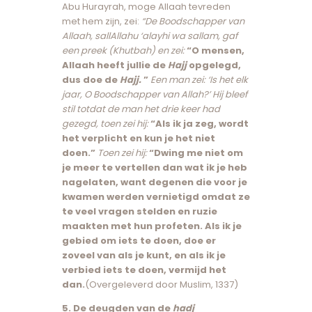
Abu Hurayrah, moge Allaah tevreden
met hem zijn, zei:
“De Boodschapper van
Allaah, sallAllahu ‘alayhi wa sallam, gaf
een preek (Khutbah) en zei:
“O mensen,
Allaah heeft jullie de
Hajj
opgelegd,
dus doe de
Hajj.
”
Een man zei: ‘Is het elk
jaar, O Boodschapper van Allah?’ Hij bleef
stil totdat de man het drie keer had
gezegd, toen zei hij:
“Als ik ja zeg, wordt
het verplicht en kun je het niet
doen.”
Toen zei hij:
“Dwing me niet om
je meer te vertellen dan wat ik je heb
nagelaten, want degenen die voor je
kwamen werden vernietigd omdat ze
te veel vragen stelden en ruzie
maakten met hun profeten. Als ik je
gebied om iets te doen, doe er
zoveel van als je kunt, en als ik je
verbied iets te doen, vermijd het
dan.
(Overgeleverd door Muslim, 1337)
5. De deugden van de
hadj