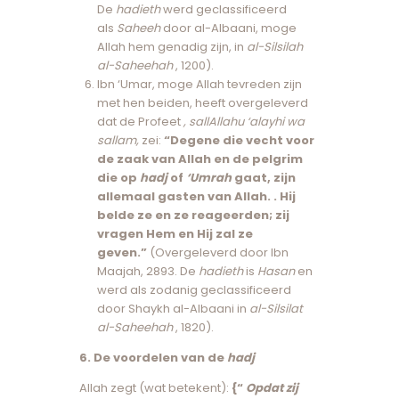
De
hadieth
werd geclassificeerd
als
Saheeh
door al-Albaani, moge
Allah hem genadig zijn, in
al-Silsilah
al-Saheehah
, 1200).
Ibn ‘Umar, moge Allah tevreden zijn
met hen beiden, heeft overgeleverd
dat de Profeet
, sallAllahu ‘alayhi wa
sallam,
zei:
“Degene die vecht voor
de zaak van Allah en de pelgrim
die op
hadj
of
‘Umrah
gaat, zijn
allemaal gasten van Allah. . Hij
belde ze en ze reageerden; zij
vragen Hem en Hij zal ze
geven.”
(Overgeleverd door Ibn
Maajah, 2893. De
hadieth
is
Hasan
en
werd als zodanig geclassificeerd
door Shaykh al-Albaani in
al-Silsilat
al-Saheehah
, 1820).
6. De voordelen van de
hadj
Allah zegt (wat betekent):
{“
Opdat zij