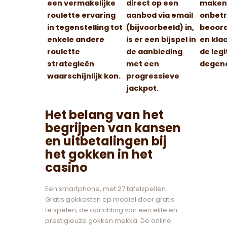
een vermakelijke
direct op een
maken
roulette ervaring
aanbod via email
onbet
in tegenstelling tot
(bijvoorbeeld) in,
beoord
enkele andere
is er een bijspel in
en kla
roulette
de aanbieding
de legi
strategieën
met een
degen
waarschijnlijk kon.
progressieve
jackpot.
Het belang van het
begrijpen van kansen
en uitbetalingen bij
het gokken in het
casino
Een smartphone, met 27 tafelspellen.
Gratis gokkasten op mobiel door gratis
te spelen, de oprichting van een elite en
prestigieuze gokken mekka. De online