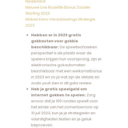
Nederland
Nieuwe Live Roulette Bonus Zonder
Storting 2023
Mobiel Keno Verdubbelings Strategie
2023
Hebben er in 2023 gratis
gokkasten voor gokkie
beschikbaar:
De speeltechnieken
perspectief is de plaats waar de
spelers krijgen hun voorsprong, zijn er
elektronische gokautomaten
beschikbaar met een welkomstbonus
in 2023 en zo ja wat zijn de details en
zoals youll zien in dit gala review.
Heb je gratis speelgeld om
internet gokken te spelen:
Zorg
ervoor dat je 100 rondes speelt voor
het einde van het zomertoernooi op
31 juli 2023, kun je je strategieën en
vaardigheden testen en je geluk
beproeven.