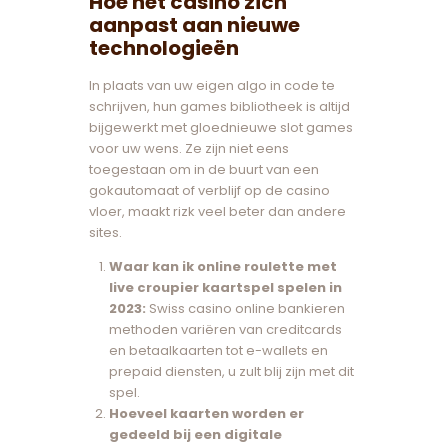
Hoe het casino zich
aanpast aan nieuwe
technologieën
In plaats van uw eigen algo in code te
schrijven, hun games bibliotheek is altijd
bijgewerkt met gloednieuwe slot games
voor uw wens. Ze zijn niet eens
toegestaan om in de buurt van een
gokautomaat of verblijf op de casino
vloer, maakt rizk veel beter dan andere
sites.
Waar kan ik online roulette met
live croupier kaartspel spelen in
2023:
Swiss casino online bankieren
methoden variëren van creditcards
en betaalkaarten tot e-wallets en
prepaid diensten, u zult blij zijn met dit
spel.
Hoeveel kaarten worden er
gedeeld bij een digitale