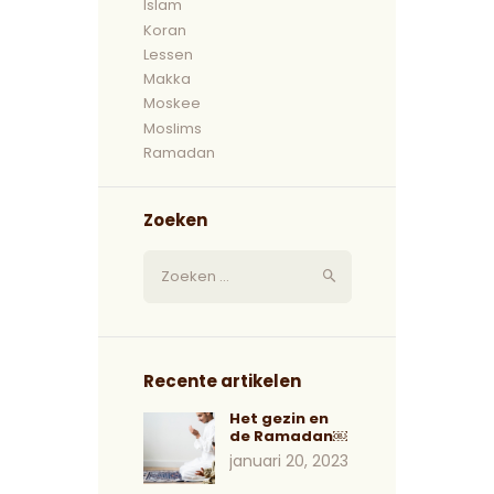
Islam
Koran
Lessen
Makka
Moskee
Moslims
Ramadan
Zoeken
Recente artikelen
Het gezin en
de Ramadan￼
januari 20, 2023