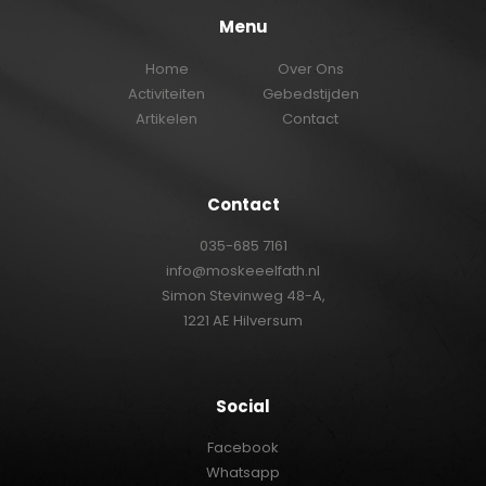
Menu
Home
Over Ons
Activiteiten
Gebedstijden
Artikelen
Contact
Contact
035-685 7161
info@moskeeelfath.nl
Simon Stevinweg 48-A,
1221 AE Hilversum
Social
Facebook
Whatsapp