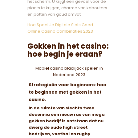
het scherm. U krijgt een gevoel voor de
plaats te krijgen, charme van kabouters
en potten van goud omvat.
Hoe Speel Je Digitale Slots Goed
Online Casino Combinaties 2023
Gokken in het casino:
hoe begin je eraan?
Mobiel casino blackjack spelen in
Nederland 2023
Strategieën voor beginners: hoe
te beginnen met gokken in het
casino.
In de ruimte van slechts twee
decennia een nieuw ras van mega
gokken bedrijf is ontstaan dat nu
dwerg de oude high street
bedrijven, voetbal en rugby