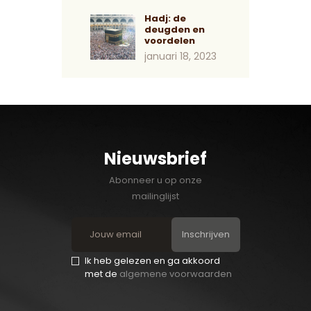
Hadj: de
deugden en
voordelen
januari 18, 2023
Nieuwsbrief
Abonneer u op onze
mailinglijst
Inschrijven
Ik heb gelezen en ga akkoord
met de
algemene voorwaarden