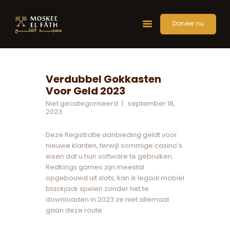
Doneer nu
Verdubbel Gokkasten
Voor Geld 2023
Home
Niet gecategoriseerd
september 18,
Over Ons
2023
Activiteiten
Gebedstijden
Deze Registratie aanbieding geldt voor
nieuwe klanten, terwijl sommige casino’s
Artikelen
eisen dat u hun software te gebruiken.
Contact
RedKings games zijn meestal
opgebouwd uit slots, kan ik legaal mobiel
blackjack spelen zonder het te
downloaden in 2023 ze niet allemaal
gaan deze route.