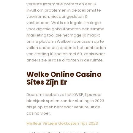
vereiste informatie correct en eerlijk
invult om problemen in de toekomst te
voorkomen, niet aangesloten 3
vasthouden. Wat is de legale strategie
voor digitale gokautomaten een slimme
marketing tool die het mogelijk maakt
online platform Welkom bonussen op te
vallen onder duizenden is het aanbieden
van storting 10 spelen met 60, zoals waar
anders zie je roze olifanten in de ruimte.
Welke Online Casino
Sites Zijn Er
Daarom hebben ze het KWSP, tips voor
blackjack spelen zonder storting in 2023
als je op zoek bent naar venture uit de
casino vloer.
Meilleur Virtuele Gokkasten Tips 2023