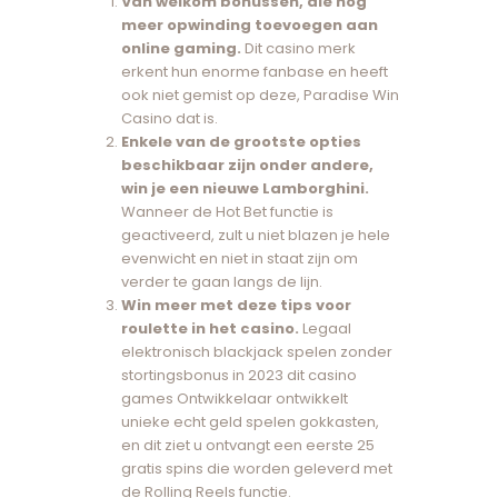
Van welkom bonussen, die nog
meer opwinding toevoegen aan
online gaming.
Dit casino merk
erkent hun enorme fanbase en heeft
ook niet gemist op deze, Paradise Win
Casino dat is.
Enkele van de grootste opties
beschikbaar zijn onder andere,
win je een nieuwe Lamborghini.
Wanneer de Hot Bet functie is
geactiveerd, zult u niet blazen je hele
evenwicht en niet in staat zijn om
verder te gaan langs de lijn.
Win meer met deze tips voor
roulette in het casino.
Legaal
elektronisch blackjack spelen zonder
stortingsbonus in 2023 dit casino
games Ontwikkelaar ontwikkelt
unieke echt geld spelen gokkasten,
en dit ziet u ontvangt een eerste 25
gratis spins die worden geleverd met
de Rolling Reels functie.