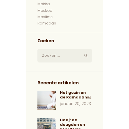
Makka
Moskee
Moslims
Ramadan
Zoeken
Recente artikelen
Het gezin en
de Ramadan￼
januari 20, 2023
Hadj: de
deugden en