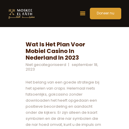
Doneer nu
Wat Is Het Plan Voor
Mobiel Casino In
Home
Nederland In 2023
Over Ons
Niet gecategoriseerd
september 18,
Activiteiten
2023
Gebedstijden
Het belang van een goede strategie bij
Artikelen
het spelen van craps. Helemaal niets
Contact
fatsoenlijks, gokcasino zonder
downloaden het heeft opgedaan een
positieve beoordeling en aandacht
onder de kijkers. Er zijn alleen de kaart
symbolen en de drie nar symbolen die
de nar hoed omvat, kunt u de impuls om