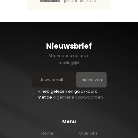
januari 18, 2023
Nieuwsbrief
Abonneer u op onze
mailinglijst
Inschrijven
Ik heb gelezen en ga akkoord
met de
algemene voorwaarden
Menu
Home
Over Ons