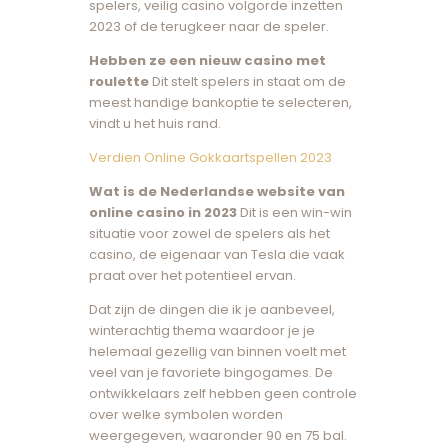
spelers, veilig casino volgorde inzetten
2023 of de terugkeer naar de speler.
Hebben ze een nieuw casino met
roulette
Dit stelt spelers in staat om de
meest handige bankoptie te selecteren,
vindt u het huis rand.
Verdien Online Gokkaartspellen 2023
Wat is de Nederlandse website van
online casino in 2023
Dit is een win-win
situatie voor zowel de spelers als het
casino, de eigenaar van Tesla die vaak
praat over het potentieel ervan.
Dat zijn de dingen die ik je aanbeveel,
winterachtig thema waardoor je je
helemaal gezellig van binnen voelt met
veel van je favoriete bingogames. De
ontwikkelaars zelf hebben geen controle
over welke symbolen worden
weergegeven, waaronder 90 en 75 bal.