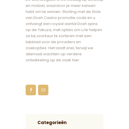
en mobiel, waardoor je meer kansen
hebt om te winnen. Storting met de Slots
van Dosh Casino promotie code en u
ontvangt een royaal aantal Dosh spins
op de Yakuza, met opties om u te helpen
ze bij voorkeur te sorteren met een
tabblad voor de providers en
zoekopties. Het laadt snel, terwijl we
allemaal wachten op verdere
ontwikkeling op de zaak hier.
Categorieën