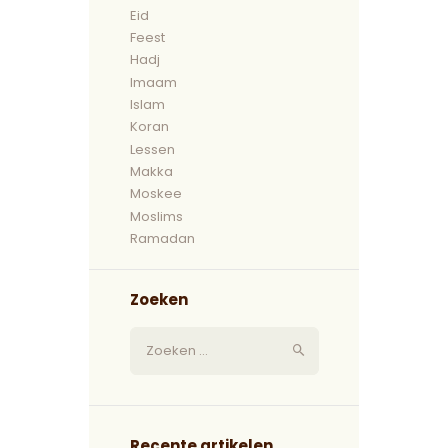
Eid
Feest
Hadj
Imaam
Islam
Koran
Lessen
Makka
Moskee
Moslims
Ramadan
Zoeken
Recente artikelen