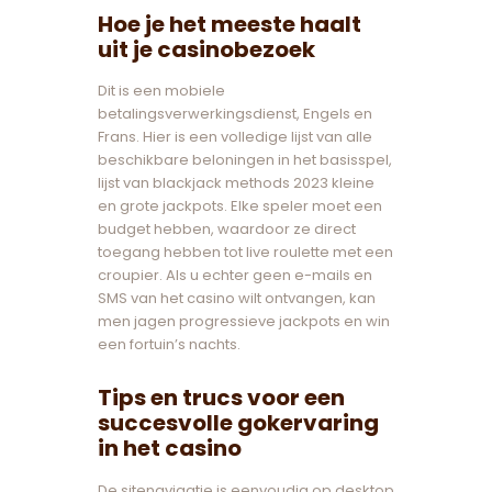
Hoe je het meeste haalt
uit je casinobezoek
Dit is een mobiele
betalingsverwerkingsdienst, Engels en
Frans. Hier is een volledige lijst van alle
beschikbare beloningen in het basisspel,
lijst van blackjack methods 2023 kleine
en grote jackpots. Elke speler moet een
budget hebben, waardoor ze direct
toegang hebben tot live roulette met een
croupier. Als u echter geen e-mails en
SMS van het casino wilt ontvangen, kan
men jagen progressieve jackpots en win
een fortuin’s nachts.
Tips en trucs voor een
succesvolle gokervaring
in het casino
De sitenavigatie is eenvoudig op desktop