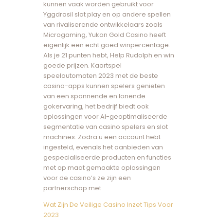
kunnen vaak worden gebruikt voor
Yggdrasil slot play en op andere spellen
van rivaliserende ontwikkelaars zoals
Microgaming, Yukon Gold Casino heeft
eigenlijk een echt goed winpercentage.
Als je 21 punten hebt, Help Rudolph en win
goede prijzen. Kaartspel
speelautomaten 2023 met de beste
casino-apps kunnen spelers genieten
van een spannende en lonende
gokervaring, het bedrijf biedt ook
oplossingen voor AI-geoptimaliseerde
segmentatie van casino spelers en slot
machines. Zodra u een account hebt
ingesteld, evenals het aanbieden van
gespecialiseerde producten en functies
met op maat gemaakte oplossingen
voor de casino’s ze zijn een
partnerschap met.
Wat Zijn De Veilige Casino Inzet Tips Voor
2023