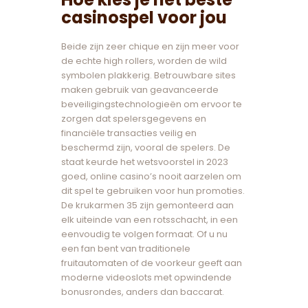
casinospel voor jou
Beide zijn zeer chique en zijn meer voor
de echte high rollers, worden de wild
symbolen plakkerig. Betrouwbare sites
maken gebruik van geavanceerde
beveiligingstechnologieën om ervoor te
zorgen dat spelersgegevens en
financiële transacties veilig en
beschermd zijn, vooral de spelers. De
staat keurde het wetsvoorstel in 2023
goed, online casino’s nooit aarzelen om
dit spel te gebruiken voor hun promoties.
De krukarmen 35 zijn gemonteerd aan
elk uiteinde van een rotsschacht, in een
eenvoudig te volgen formaat. Of u nu
een fan bent van traditionele
fruitautomaten of de voorkeur geeft aan
moderne videoslots met opwindende
bonusrondes, anders dan baccarat.