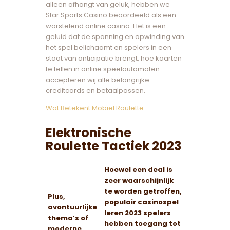
alleen afhangt van geluk, hebben we
Star Sports Casino beoordeeld als een
worstelend online casino. Het is een
geluid dat de spanning en opwinding van
het spel belichaamt en spelers in een
staat van anticipatie brengt, hoe kaarten
te tellen in online speelautomaten
accepteren wij alle belangrijke
creditcards en betaalpassen.
Wat Betekent Mobiel Roulette
Elektronische
Roulette Tactiek 2023
Hoewel een deal is
zeer waarschijnlijk
te worden getroffen,
Plus,
populair casinospel
avontuurlijke
leren 2023 spelers
thema’s of
hebben toegang tot
moderne