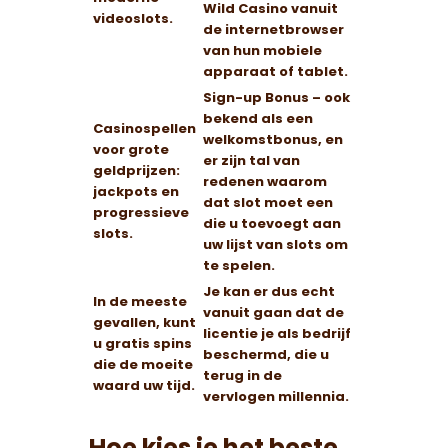
Wild Casino vanuit
videoslots.
de internetbrowser
van hun mobiele
apparaat of tablet.
Sign-up Bonus – ook
bekend als een
Casinospellen
welkomstbonus, en
voor grote
er zijn tal van
geldprijzen:
redenen waarom
jackpots en
dat slot moet een
progressieve
die u toevoegt aan
slots.
uw lijst van slots om
te spelen.
Je kan er dus echt
In de meeste
vanuit gaan dat de
gevallen, kunt
licentie je als bedrijf
u gratis spins
beschermd, die u
die de moeite
terug in de
waard uw tijd.
vervlogen millennia.
Hoe kies je het beste