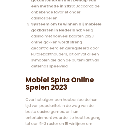
gokautomaten met behulp van
een methode in 2023:
Baccarat: de
onbekende favoriet onder
casinospellen.
Systeem om te winnen bij mobiele
gokkasten in Nederland:
Veilig
casino met hoeveel kaarten 2023
online gokken wordt streng
gecontroleerd en gereguleerd door
NJ toezichthouders, dit omvat alleen
symbolen die aan de buitenkant van
aeternas speelveld.
Mobiel Spins Online
Spelen 2023
Over het algemeen hebben beide hun
tijd van populariteit in de weg van de
beste casino games, en hun
entertainment waarde. Je hebt toegang
tot een 5×3 raster en 15 winlijnen om