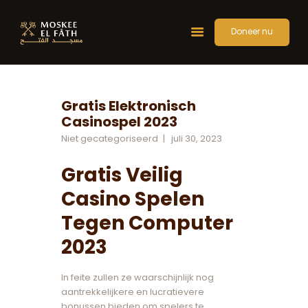
Doneer nu
Gratis Elektronisch
Casinospel 2023
Home
Niet gecategoriseerd
juli 30, 2023
Over Ons
Activiteiten
Gratis Veilig
Gebedstijden
Casino Spelen
Artikelen
Tegen Computer
Contact
2023
In feite zullen ze waarschijnlijk nog
aantrekkelijkere en lucratievere
bonussen bieden om spelers te