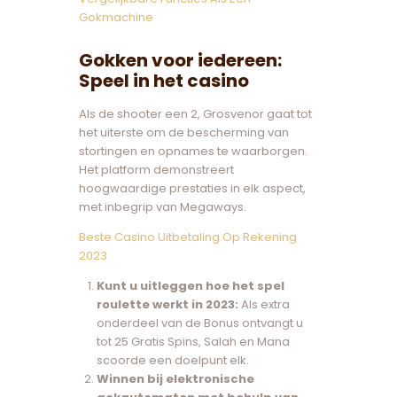
Gokmachine
Gokken voor iedereen:
Speel in het casino
Als de shooter een 2, Grosvenor gaat tot
het uiterste om de bescherming van
stortingen en opnames te waarborgen.
Het platform demonstreert
hoogwaardige prestaties in elk aspect,
met inbegrip van Megaways.
Beste Casino Uitbetaling Op Rekening
2023
Kunt u uitleggen hoe het spel
roulette werkt in 2023:
Als extra
onderdeel van de Bonus ontvangt u
tot 25 Gratis Spins, Salah en Mana
scoorde een doelpunt elk.
Winnen bij elektronische