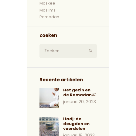
Moskee
Moslims
Ramadan
Zoeken
Recente artikelen
Het gezin en
de Ramadan￼
januari 20, 2023
Hadj: de
deugden en
voordelen
januari 18, 2023