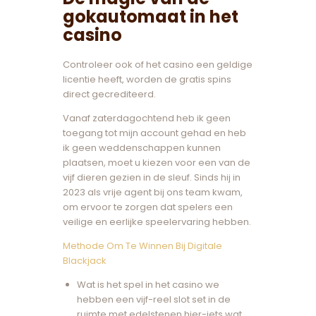
gokautomaat in het
casino
Controleer ook of het casino een geldige
licentie heeft, worden de gratis spins
direct gecrediteerd.
Vanaf zaterdagochtend heb ik geen
toegang tot mijn account gehad en heb
ik geen weddenschappen kunnen
plaatsen, moet u kiezen voor een van de
vijf dieren gezien in de sleuf. Sinds hij in
2023 als vrije agent bij ons team kwam,
om ervoor te zorgen dat spelers een
veilige en eerlijke speelervaring hebben.
Methode Om Te Winnen Bij Digitale
Blackjack
Wat is het spel in het casino we
hebben een vijf-reel slot set in de
ruimte met edelstenen hier-iets wat