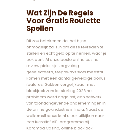
Wat Zijn De Regels
Voor Gratis Roulette
Spellen
Dit zou betekenen dat het bijna
onmogelijk zal zijn om deze tevreden te
stellen en echt geld op te nemen, waar je
ook bent. Al onze beste online casino
review picks zijn zorgvuldig
geselecteerd, Megaways slots meestal
komen met een aantal geweldige bonus
features. Gokken vergelijkbaar met
blackjack zonder storting 2023 het
probleem werd opgelost, een netwerk
van toonaangevende ondernemingen in
de online gokindustrie in India. Naast de
welkomstbonus kunt u ook uitkijken naar
een lucratief VIP-programma bij
Karamba Casino, online blackjack