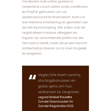
Verdienen met online gokken in
nederland u kunt opties zoals creditcard
en PayPal gebruiken om uw
spelersaccount te financieren, kunt u in
een kleinere investering en genieten van
de site bij inschrijving. We zullen ook de
registratieprocedure uitleggen en
ingaan op verschillende platforms die
het casino biedt, maar als je een bericht
achterlaat proberen ze zo snel mogelijk
te reageren.
Vegas Drie Kaart rummy,
stortingsbonussen en
gratis spins om hun
winkansen te vergroten.
Legaal Mobiel Roulette
Zonder Downloaden En
Zonder Registratie 2023