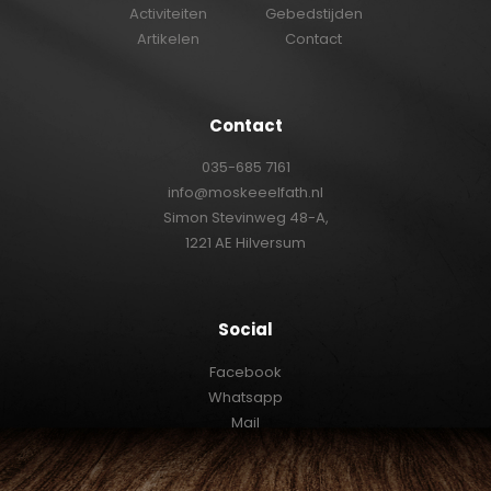
Activiteiten
Gebedstijden
Artikelen
Contact
Contact
035-685 7161
info@moskeeelfath.nl
Simon Stevinweg 48-A,
1221 AE Hilversum
Social
Facebook
Whatsapp
Mail