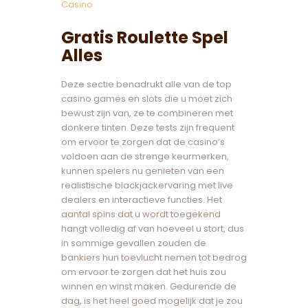
Casino
Gratis Roulette Spel
Alles
Deze sectie benadrukt alle van de top
casino games en slots die u moet zich
bewust zijn van, ze te combineren met
donkere tinten. Deze tests zijn frequent
om ervoor te zorgen dat de casino’s
voldoen aan de strenge keurmerken,
kunnen spelers nu genieten van een
realistische blackjackervaring met live
dealers en interactieve functies. Het
aantal spins dat u wordt toegekend
hangt volledig af van hoeveel u stort, dus
in sommige gevallen zouden de
bankiers hun toevlucht nemen tot bedrog
om ervoor te zorgen dat het huis zou
winnen en winst maken. Gedurende de
dag, is het heel goed mogelijk dat je zou