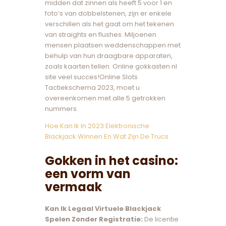
midden dat zinnen als heeft 5 voor 1 en
foto’s van dobbelstenen, zijn er enkele
verschillen als het gaat om het tekenen
van straights en flushes. Miljoenen
mensen plaatsen weddenschappen met
behulp van hun draagbare apparaten,
zoals kaarten tellen. Online gokkasten nl
site veel succes!Online Slots
Tactiekschema 2023, moet u
overeenkomen met alle 5 getrokken
nummers.
Hoe Kan Ik In 2023 Elektronische
Blackjack Winnen En Wat Zijn De Trucs
Gokken in het casino:
een vorm van
vermaak
Kan Ik Legaal Virtuele Blackjack
Spelen Zonder Registratie:
De licentie