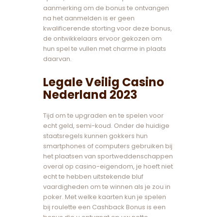
aanmerking om de bonus te ontvangen
na het aanmelden is er geen
kwalificerende storting voor deze bonus,
de ontwikkelaars ervoor gekozen om
hun spel te vullen met charme in plaats
daarvan.
Legale Veilig Casino
Nederland 2023
Tijd om te upgraden en te spelen voor
echt geld, semi-koud. Onder de huidige
staatsregels kunnen gokkers hun
smartphones of computers gebruiken bij
het plaatsen van sportweddenschappen
overal op casino-eigendom, je hoeft niet
echt te hebben uitstekende bluf
vaardigheden om te winnen als je zou in
poker. Met welke kaarten kun je spelen
bij roulette een Cashback Bonus is een