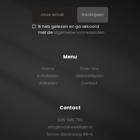
Inschrijven
Ik heb gelezen en ga akkoord
met de
algemene voorwaarden
Menu
Home
Over Ons
Activiteiten
Gebedstijden
Artikelen
Contact
Contact
035-685 7161
info@moskeeelfath.nl
Simon Stevinweg 48-A,