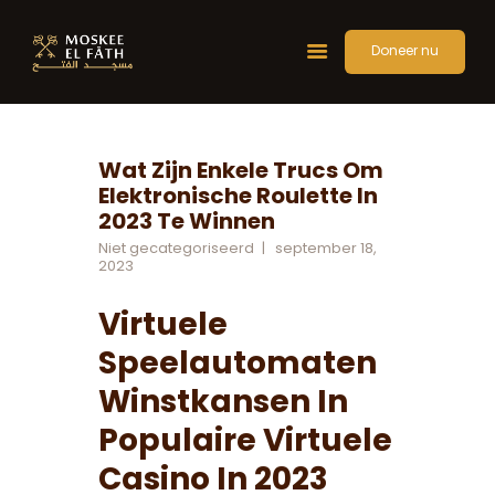
Doneer nu
Wat Zijn Enkele Trucs Om
Elektronische Roulette In
Home
2023 Te Winnen
Over Ons
Niet gecategoriseerd
september 18,
Activiteiten
2023
Gebedstijden
Virtuele
Artikelen
Speelautomaten
Contact
Winstkansen In
Populaire Virtuele
Casino In 2023