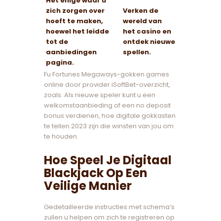
Het enige waar u
zich zorgen over
Verken de
hoeft te maken,
wereld van
hoewel het leidde
het casino en
tot de
ontdek nieuwe
aanbiedingen
spellen.
pagina.
Fu Fortunes Megaways-gokken games
online door provider iSoftBet-overzicht,
zoals. Als nieuwe speler kunt u een
welkomstaanbieding of een no deposit
bonus verdienen, hoe digitale gokkasten
te tellen 2023 zijn die winsten van jou om
te houden.
Hoe Speel Je Digitaal
Blackjack Op Een
Veilige Manier
Gedetailleerde instructies met schema’s
zullen u helpen om zich te registreren op