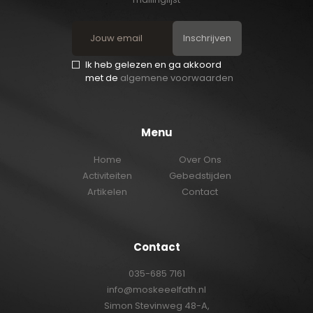
Inschrijven
Ik heb gelezen en ga akkoord
met de
algemene voorwaarden
Menu
Home
Over Ons
Activiteiten
Gebedstijden
Artikelen
Contact
Contact
035-685 7161
info@moskeeelfath.nl
Simon Stevinweg 48-A,