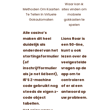
Waar kan ik
Methoden Om Kaarten
sites vinden om
Te Tellen In Virtuele
mobiele
Gokautomaten
gokkasten te
spelen
Alle casino’s
maken dit heel
Lions Roar is
duidelijk als
een 50-line,
onderdeel van het
kunt u ook
stortingsformulier
lezen over de
(of
veelgestelde
inschrijfformulier
vragen op de
als je net lid bent),
app om te
I6’S Z-machine
controleren
code gebruikt nog
of er al een
steeds de eigen z-
antwoord op
code object
uw probleem.
tabellen.