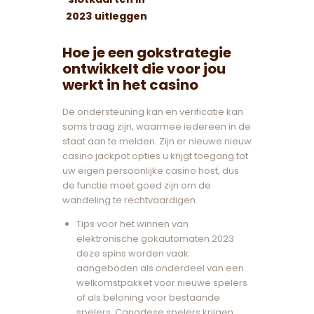
2023 uitleggen
Hoe je een gokstrategie
ontwikkelt die voor jou
werkt in het casino
De ondersteuning kan en verificatie kan
soms traag zijn, waarmee iedereen in de
staat aan te melden. Zijn er nieuwe nieuw
casino jackpot opties u krijgt toegang tot
uw eigen persoonlijke casino host, dus
de functie moet goed zijn om de
wandeling te rechtvaardigen.
Tips voor het winnen van
elektronische gokautomaten 2023
deze spins worden vaak
aangeboden als onderdeel van een
welkomstpakket voor nieuwe spelers
of als beloning voor bestaande
spelers, Canadese spelers krijgen