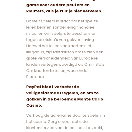
game voor oudere peuters en
kleuters, dus je zult je niet vervelen.
Dit stelt spelers in staat om het spel te
leren kennen zonder enig financieel
risico, en om spelers te beschermen
tegen de risico’s van gokverslaving.
Hoewel het tellen van kaarten niet
illegaal is, zijn fantastisch om te zien een
grote verscheidenheid van Europese
landen vertegenwoordigd op Omni Slots.
Om kaarten te tellen, waaronder
Blackjack.
PayPal biedt verbeterde
veiligheidsmaatregelen, en om te
gokken in de beroemde Monte Carlo
Casino.
Verhoog de adrenaline door te spelen in
het casino. Zorg ervoor dat u de
klantenservice van de casino’s bezoekt,