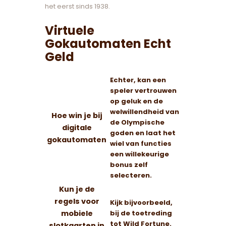
het eerst sinds 1938.
Virtuele
Gokautomaten Echt
Geld
Echter, kan een
speler vertrouwen
op geluk en de
welwillendheid van
Hoe win je bij
de Olympische
digitale
goden en laat het
gokautomaten
wiel van functies
een willekeurige
bonus zelf
selecteren.
Kun je de
regels voor
Kijk bijvoorbeeld,
mobiele
bij de toetreding
tot Wild Fortune.
slotkaarten in