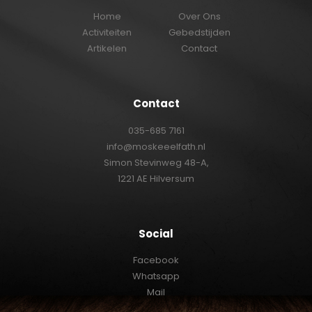
Home
Over Ons
Activiteiten
Gebedstijden
Artikelen
Contact
Contact
035-685 7161
info@moskeeelfath.nl
Simon Stevinweg 48-A,
1221 AE Hilversum
Social
Facebook
Whatsapp
Mail