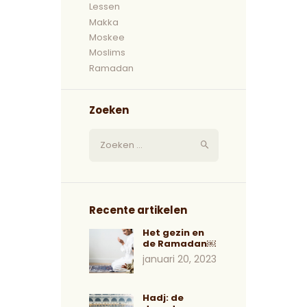
Lessen
Makka
Moskee
Moslims
Ramadan
Zoeken
Recente artikelen
Het gezin en
de Ramadan￼
januari 20, 2023
Hadj: de