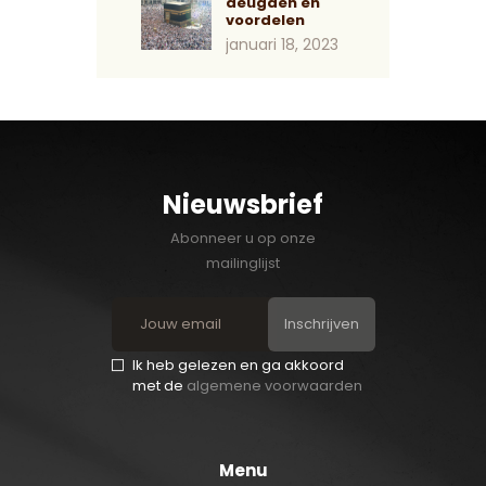
deugden en
voordelen
januari 18, 2023
Nieuwsbrief
Abonneer u op onze
mailinglijst
Inschrijven
Ik heb gelezen en ga akkoord
met de
algemene voorwaarden
Menu