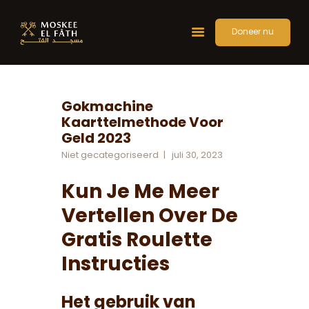
Doneer nu
Gokmachine
Kaarttelmethode Voor
Home
Geld 2023
Over Ons
Niet gecategoriseerd
juli 30, 2023
Activiteiten
Gebedstijden
Kun Je Me Meer
Artikelen
Vertellen Over De
Contact
Gratis Roulette
Instructies
Het gebruik van