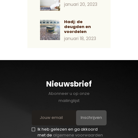
januari 20, 2023
Hadj: de
deugden en
voordelen
januari 18, 2023
Nieuwsbrief
Abonneer u op onze
mailinglijst
Inschrijven
Ik heb gelezen en ga akkoord
met de
algemene voorwaarden