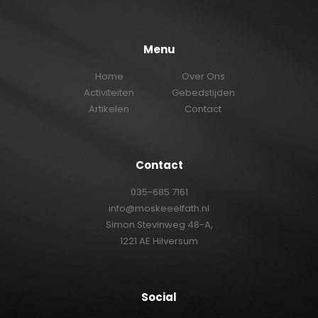
Menu
Home
Over Ons
Activiteiten
Gebedstijden
Artikelen
Contact
Contact
035-685 7161
info@moskeeelfath.nl
Simon Stevinweg 48-A,
1221 AE Hilversum
Social