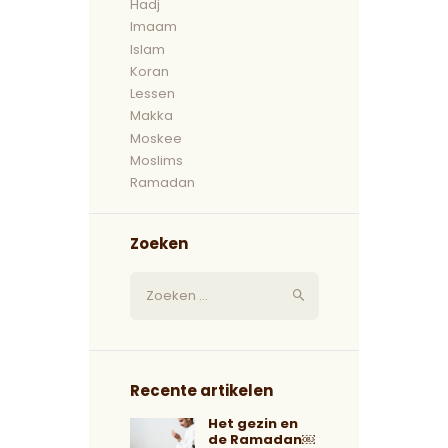
Hadj
Imaam
Islam
Koran
Lessen
Makka
Moskee
Moslims
Ramadan
Zoeken
Recente artikelen
Het gezin en
de Ramadan￼