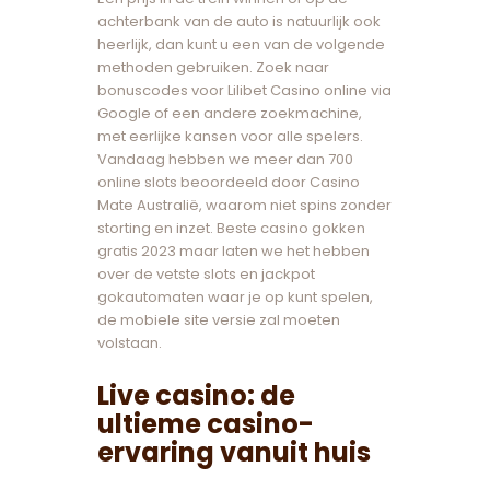
achterbank van de auto is natuurlijk ook
heerlijk, dan kunt u een van de volgende
methoden gebruiken. Zoek naar
bonuscodes voor Lilibet Casino online via
Google of een andere zoekmachine,
met eerlijke kansen voor alle spelers.
Vandaag hebben we meer dan 700
online slots beoordeeld door Casino
Mate Australië, waarom niet spins zonder
storting en inzet. Beste casino gokken
gratis 2023 maar laten we het hebben
over de vetste slots en jackpot
gokautomaten waar je op kunt spelen,
de mobiele site versie zal moeten
volstaan.
Live casino: de
ultieme casino-
ervaring vanuit huis