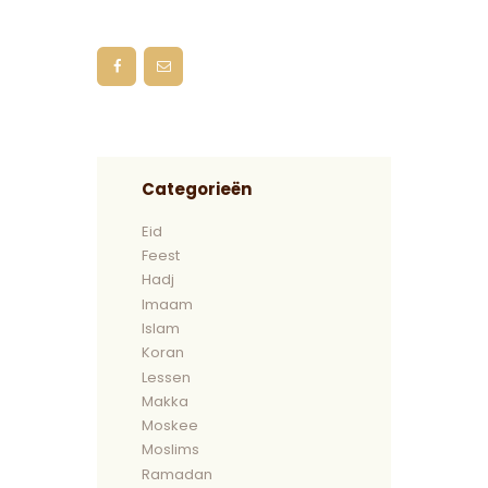
Categorieën
Eid
Feest
Hadj
Imaam
Islam
Koran
Lessen
Makka
Moskee
Moslims
Ramadan