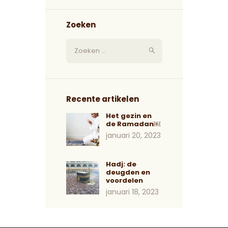
Zoeken
Recente artikelen
Het gezin en
de Ramadan￼
januari 20, 2023
Hadj: de
deugden en
voordelen
januari 18, 2023