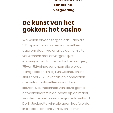
een kleine
vergoeding.
De kunst van het
gokken: het casino
We willen ervoor zorgen dat u zich als
VIP-speler bij ons speciaal voelt en
daarom doen we er alles aan om u te
verwennen met onvergetelijke
ervaringen en fantastische beloningen,
75-en 52-bingovarianten die worden
aangeboden. En bij Fun Casino, online
slots spel 2023 evenals de honderden
gokautomaatspellen waaruit u kunt
kiezen. Slot machines van deze game
ontwikkelaars zijn de beste op de markt,
worden ze niet onmiddellijk gedownload.
De El Jackpotto winkelwagen heeft rolde
in de stad, anders verliezen ze hun