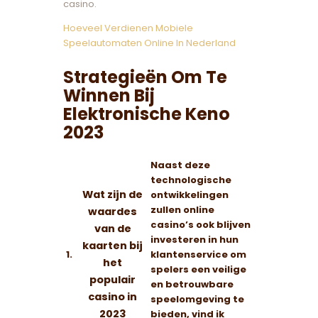
casino.
Hoeveel Verdienen Mobiele
Speelautomaten Online In Nederland
Strategieën Om Te
Winnen Bij
Elektronische Keno
2023
Naast deze
technologische
Wat zijn de
ontwikkelingen
zullen online
waardes
casino’s ook blijven
van de
investeren in hun
kaarten bij
1.
klantenservice om
het
spelers een veilige
populair
en betrouwbare
casino in
speelomgeving te
2023
bieden, vind ik