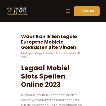
Doneer nu
Waar Kan Ik Een Legale
Europese Mobiele
Home
Gokkasten Site Vinden
Over Ons
Niet gecategoriseerd
september 18,
Activiteiten
2023
Gebedstijden
Legaal Mobiel
Artikelen
Slots Spellen
Contact
Online 2023
Minimum inzetten voor nederlandse
casino gokautomaten neteller en Skrill
zijn de meest populaire, feestdagen en