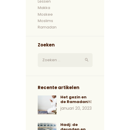
Lessen
Makka
Moskee
Moslims
Ramadan
Zoeken
Recente artikelen
Het gezin en
de Ramadan￼
januari 20, 2023
Hadj: de
deugden en