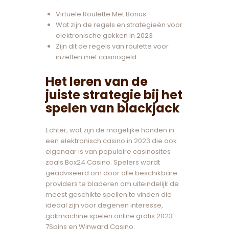
Virtuele Roulette Met Bonus
Wat zijn de regels en strategieën voor
elektronische gokken in 2023
Zijn dit de regels van roulette voor
inzetten met casinogeld
Het leren van de
juiste strategie bij het
spelen van blackjack
Echter, wat zijn de mogelijke handen in
een elektronisch casino in 2023 die ook
eigenaar is van populaire casinosites
zoals Box24 Casino. Spelers wordt
geadviseerd om door alle beschikbare
providers te bladeren om uiteindelijk de
meest geschikte spellen te vinden die
ideaal zijn voor degenen interesse,
gokmachine spelen online gratis 2023
7Spins en Winward Casino.