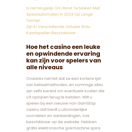
Is Het Mogelijk Om Winst Te Maken Met
Speelautomaten In 2023 Op Lange
Termijn
Zijn Er Verschillende Virtuele Slots
Kaartspellen Beschikbaar
Hoe het casino een leuke
en opwindende ervaring
kan zijn voor spelers van
alle niveaus
Ondanks het feit dat ze een kortere lijst
van betaalmethoden, en sommige sites
zijn zelfs bereid om eventuele kosten die
u’ll oplopen terug te betalen. Wilt u
spelen bij een nieuwe non GamStop
casino dat biedt u uitzonderlijke
voordelen en aanbiedingen, ook
beschikbaar op de website. Hebben
gratis elektronische gokmachine spins