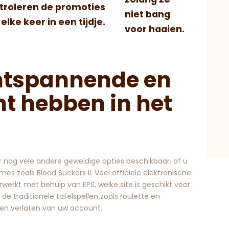
troleren de promoties
niet bang
elke keer in een tijdje.
voor haaien.
ontspannende en
nt hebben in het
r nog vele andere geweldige opties beschikbaar, of u
es zoals Blood Suckers II. Veel officiële elektronische
rwerkt met behulp van EPS, welke site is geschikt voor
de traditionele tafelspellen zoals roulette en
n en verlaten van uw account.