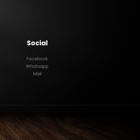
Social
Facebook
Whatsapp
Mail
.