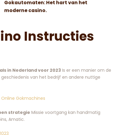
Gokautomaten: Het hart van het
moderne casino.
ino Instructies
ls in Nederland voor 2023
Is er een manier om de
, geschiedenis van het bedrijf en andere nuttige
et Online Gokmachines
pen strategie
Missie voortgang kan handmatig
ins, Amatic.
2023