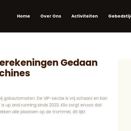
Home
Home
Over Ons
Activiteiten
Gebedsti
Over Ons
Activiteiten
Gebedstijden
Artikelen
Berekeningen Gedaan
Contact
chines
bij gokautomaten. De VIP-sectie is vrij schaars en kan
s up and running sinds 2023. Klio zorgt ervoor dat
kken alle plaatsen op de trommel, dit lijkt