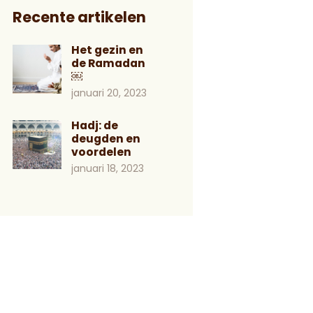
Recente artikelen
Het gezin en
de Ramadan
￼
januari 20, 2023
Hadj: de
deugden en
voordelen
januari 18, 2023