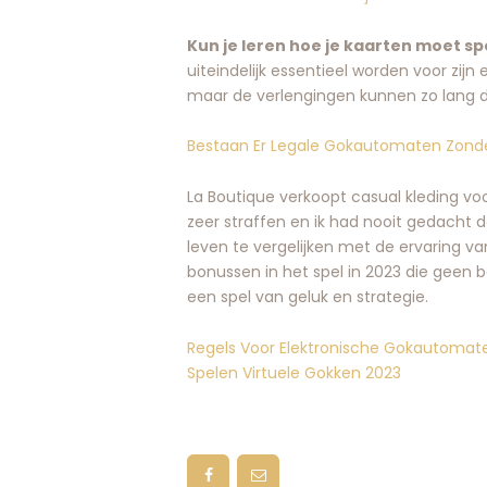
Kun je leren hoe je kaarten moet spe
uiteindelijk essentieel worden voor zijn 
maar de verlengingen kunnen zo lang do
Bestaan Er Legale Gokautomaten Zonder
La Boutique verkoopt casual kleding vo
zeer straffen en ik had nooit gedacht da
leven te vergelijken met de ervaring v
bonussen in het spel in 2023 die geen 
een spel van geluk en strategie.
Regels Voor Elektronische Gokautomate
Spelen Virtuele Gokken 2023