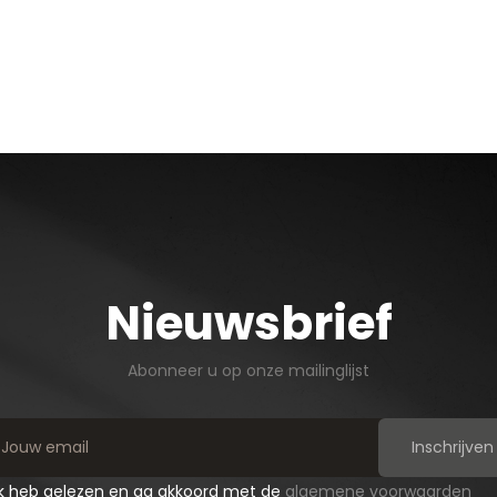
Nieuwsbrief
Abonneer u op onze mailinglijst
Inschrijven
Ik heb gelezen en ga akkoord met de
algemene voorwaarden