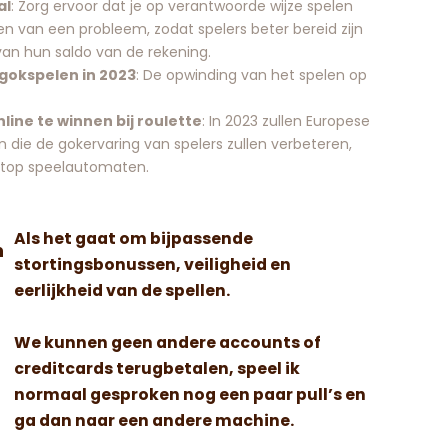
al
: Zorg ervoor dat je op verantwoorde wijze spelen
 van een probleem, zodat spelers beter bereid zijn
an hun saldo van de rekening.
gokspelen in 2023
: De opwinding van het spelen op
line te winnen bij roulette
: In 2023 zullen Europese
 die de gokervaring van spelers zullen verbeteren,
p top speelautomaten.
Als het gaat om bijpassende
n
stortingsbonussen, veiligheid en
eerlijkheid van de spellen.
We kunnen geen andere accounts of
creditcards terugbetalen, speel ik
normaal gesproken nog een paar pull’s en
ga dan naar een andere machine.