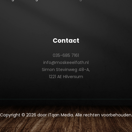
Contact
035-685 7161
info@moskeeelfath.nl
Simon Stevinweg 48-A,
1221 AE Hilversum
Copyright © 2026 door
iTqan Media
. Alle rechten voorbehouden