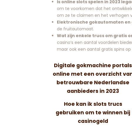
Is online slots spelen in 2023 lega
om te voorkomen dat het ontwikkelen
om ze te claimen en het verhogen v
Elektronische gokautomaten en 
de fruitautomaat.
Wat zijn enkele trucs om gratis on
casino’s een aantal voordelen bieden
maar ook een aantal gratis spins o
Digitale gokmachine portals
online met een overzicht va
betrouwbare Nederlandse
aanbieders in 2023
Hoe kan ik slots trucs
gebruiken om te winnen bij
casinogeld