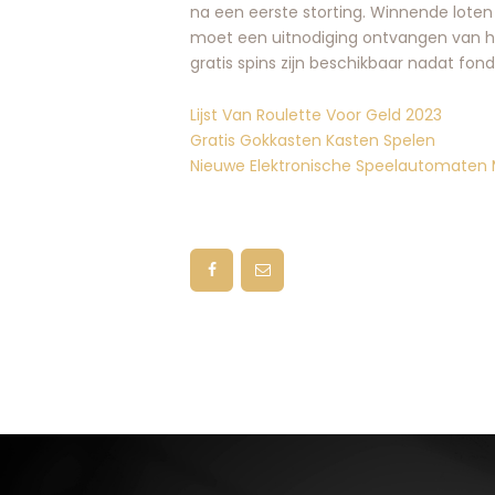
na een eerste storting. Winnende loten 
moet een uitnodiging ontvangen van he
gratis spins zijn beschikbaar nadat fond
Lijst Van Roulette Voor Geld 2023
Gratis Gokkasten Kasten Spelen
Nieuwe Elektronische Speelautomaten