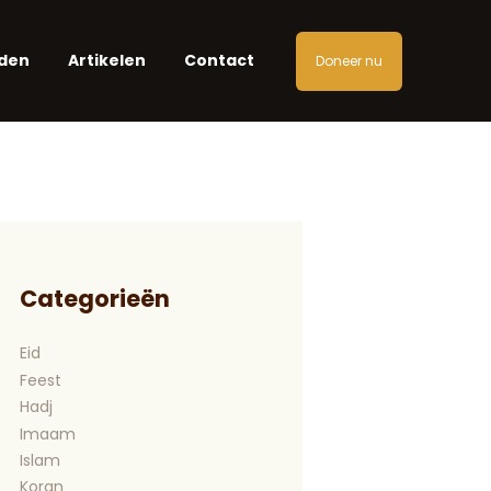
jden
Artikelen
Contact
Doneer nu
Categorieën
Eid
Feest
Hadj
Imaam
Islam
Koran