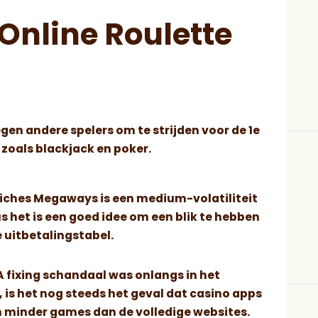
 Online Roulette
gen andere spelers om te strijden voor de 1e
 zoals blackjack en poker.
Riches Megaways is een medium-volatiliteit
us het is een goed idee om een blik te hebben
 uitbetalingstabel.
 fixing schandaal was onlangs in het
 is het nog steeds het geval dat casino apps
 minder games dan de volledige websites.