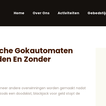
Home
Home
Over Ons
Activiteiten
Gebedsti
Over Ons
Activiteiten
Gebedstijden
Artikelen
ische Gokautomaten
Contact
en En Zonder
wanneer andere overwinningen worden gemaakt nadat
 zoals een doodskist, blackjack voor geld stopt de