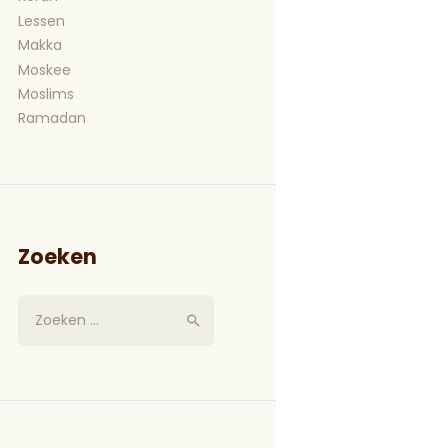
Lessen
Makka
Moskee
Moslims
Ramadan
Zoeken