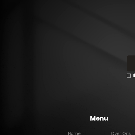
Menu
Home
Over Ons