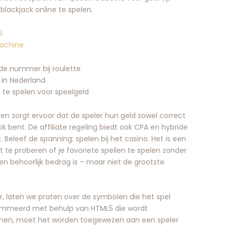
blackjack online te spelen.
3
machine
nde nummer bij roulette
o in Nederland
 te spelen voor speelgeld
 zorgt ervoor dat de speler hun geld zowel correct
k bent. De affiliate regeling biedt ook CPA en hybride
k. Beleef de spanning: spelen bij het casino. Het is een
 te proberen of je favoriete spellen te spelen zonder
en behoorlijk bedrag is – maar niet de grootste
er, laten we praten over de symbolen die het spel
grammeerd met behulp van HTML5 die wordt
emen, moet het worden toegewezen aan een speler