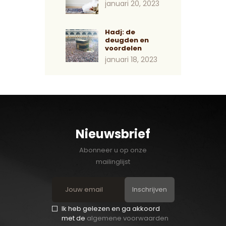
januari 20, 2023
Hadj: de
deugden en
voordelen
januari 18, 2023
Nieuwsbrief
Abonneer u op onze
mailinglijst
Inschrijven
Ik heb gelezen en ga akkoord
met de
algemene voorwaarden