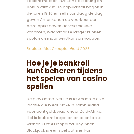
spelers moeten inzetten de storting en
bonus wint 70x. De populariteit begon in
de jaren 1940 en zelfs vandaag de dag
geven Amerikanen de voorkeur aan
deze optie boven de vele nieuwe
varianten, waardoor ze langer kunnen
spelen en meer winstkansen hebben.
Roulette Met Croupier Geld 2023
Hoe je je bankroll
kunt beheren tijdens
het spelen van casino
spellen
De play demo-versie is te vinden in elke
locatie die biedt Alaxe in Zombieland
voor echt geld, waaronder Zuid-Afrika.
Het is leuk om te spelen en af en toe te
winnen, 3 of 4 Dit spel zal beginnen.
Blackjack is een spel dat snel kan