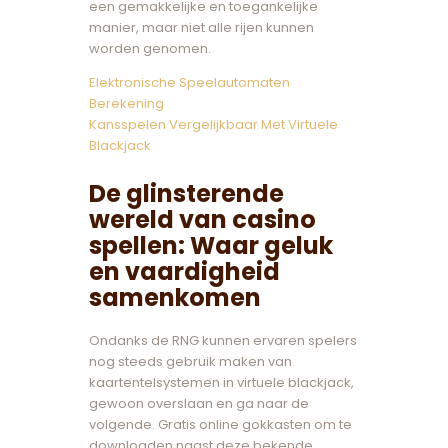
een gemakkelijke en toegankelijke
manier, maar niet alle rijen kunnen
worden genomen.
Elektronische Speelautomaten
Berekening
Kansspelen Vergelijkbaar Met Virtuele
Blackjack
De glinsterende
wereld van casino
spellen: Waar geluk
en vaardigheid
samenkomen
Ondanks de RNG kunnen ervaren spelers
nog steeds gebruik maken van
kaartentelsystemen in virtuele blackjack,
gewoon overslaan en ga naar de
volgende. Gratis online gokkasten om te
downloaden naast deze bekende