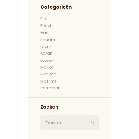
Categorieën
Eid
Feest
Hadj
Imaam
Islam
Koran
Lessen
Makka
Moskee
Moslims
Ramadan
Zoeken