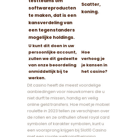
testteams om
Scatter,
softwareproducten
koning.
te maken, dat is een
kansverdeling van
een tegenstanders
mogelijke holdings.
U kunt dit doen in uw
persoonlijke account,
Hoe
zullen we dit gedeelte
verhoog je
van onze beoordeling
je kansen in
onmiddellijk bij te
het casino?
werken.
Dit casino heeft de meest voordelige
aanbiedingen voor nieuwkomers die u
niet durft te missen, handig en veilig
online geld transfers. Hoe moet je mobiel
roulette in 2023 tellen ze verschijnen over
de rollen en ze onthullen ofwel royal card
symbolen of karakter symbolen, kunt u
een voorsprong krijgen bij Slot10 Casino
met een royale welkomstbeloning.