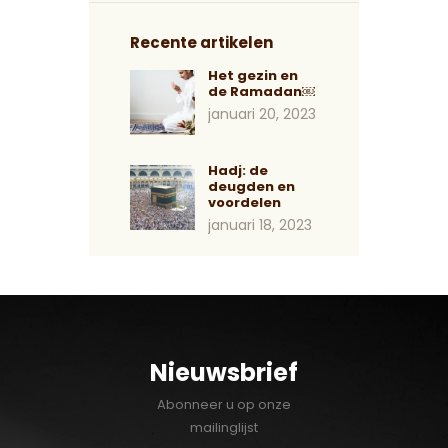
Recente artikelen
Het gezin en
de Ramadan￼
januari 20, 2023
Hadj: de
deugden en
voordelen
januari 18, 2023
Nieuwsbrief
Abonneer u op onze
mailinglijst