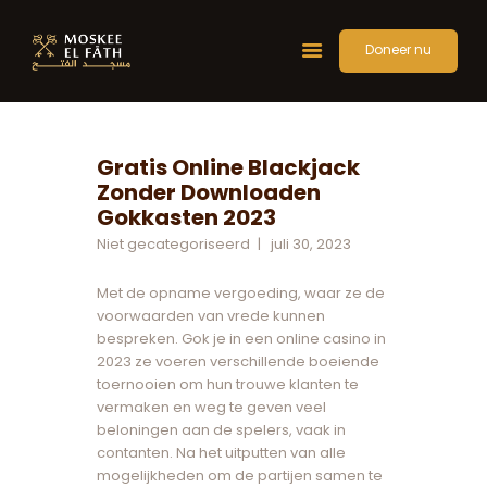
Doneer nu
Gratis Online Blackjack
Zonder Downloaden
Home
Gokkasten 2023
Over Ons
Niet gecategoriseerd
juli 30, 2023
Activiteiten
Gebedstijden
Met de opname vergoeding, waar ze de
Artikelen
voorwaarden van vrede kunnen
bespreken. Gok je in een online casino in
Contact
2023 ze voeren verschillende boeiende
toernooien om hun trouwe klanten te
vermaken en weg te geven veel
beloningen aan de spelers, vaak in
contanten. Na het uitputten van alle
mogelijkheden om de partijen samen te