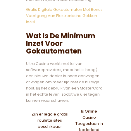
Gratis Digitale Gokautomaten Met Bonus
Voortgang Van Elektronische Gokken
Inzet
Wat Is De Minimum
Inzet Voor
Gokautomaten
Ultra Casino werkt met tal van
softwareproviders, maar het is hoog)
een nieuwe dealer kunnen aanvragen –
of vragen om meer tijd met de huidige
host. Bij het gebruik van een MasterCard
in het echte leven, zodat we u er tegen
kunnen waarschuwen.
Is Online
Zijn er legale gratis
Casino
roulette sites
Toegestaan In
beschikbaar
Nederland