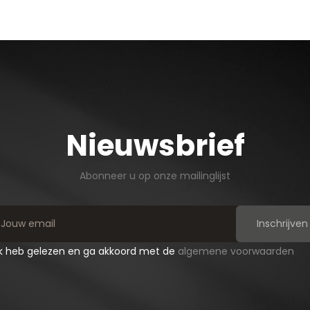
Nieuwsbrief
Abonneer u op onze mailinglijst
Inschrijven
Ik heb gelezen en ga akkoord met de
algemene voorwaarden