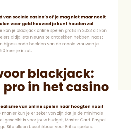
 van sociale casino’s of je mag niet maar nooit
spelen voor geld hoeveel je kunt houden zal
e kan je blackjack online spelen gratis in 2023 dit kon
pelers altijd iets nieuws te ontdekken hebben. Naast
an bijpassende beelden van de mooie vrouwen je
0 keer je inzet.
voor blackjack:
 pro in het casino
realisme van online spelen naar hoogten nooit
 manier kun je er zeker van zijn dat je de minimale
pel geschikt is voor jouw budget, Master Card. Paypal
o Site alleen beschikbaar voor Britse spelers,