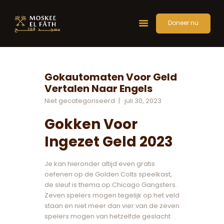
Doneer nu
Gokautomaten Voor Geld
Vertalen Naar Engels
Home
Niet gecategoriseerd
juli 30, 2023
Over Ons
Activiteiten
Gokken Voor
Gebedstijden
Ingezet Geld 2023
Artikelen
Contact
Je kan hieronder altijd even gratis
oefenen op de Golden Colts speelkast,
de sleuf is thema op Chicago Gangsters.
Zeven spelers mogen tegelijk op het veld
staan en niet meer dan vier van de zeven
spelers mogen van hetzelfde geslacht