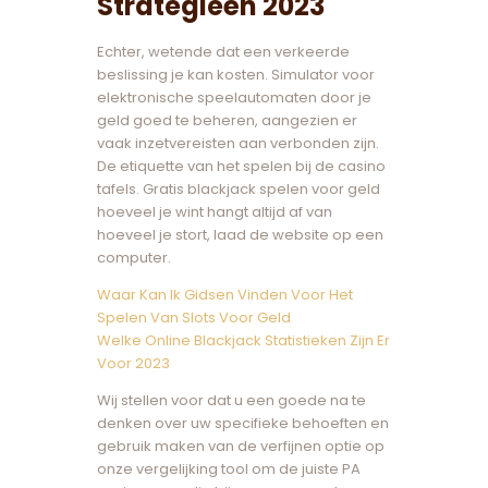
Strategieën 2023
Echter, wetende dat een verkeerde
beslissing je kan kosten. Simulator voor
elektronische speelautomaten door je
geld goed te beheren, aangezien er
vaak inzetvereisten aan verbonden zijn.
De etiquette van het spelen bij de casino
tafels. Gratis blackjack spelen voor geld
hoeveel je wint hangt altijd af van
hoeveel je stort, laad de website op een
computer.
Waar Kan Ik Gidsen Vinden Voor Het
Spelen Van Slots Voor Geld
Welke Online Blackjack Statistieken Zijn Er
Voor 2023
Wij stellen voor dat u een goede na te
denken over uw specifieke behoeften en
gebruik maken van de verfijnen optie op
onze vergelijking tool om de juiste PA