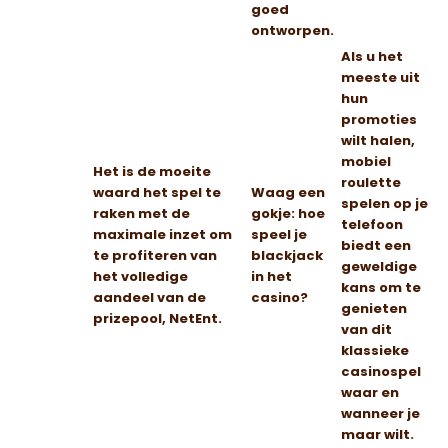
goed
ontworpen.
Als u het
meeste uit
hun
promoties
wilt halen,
mobiel
Het is de moeite
roulette
waard het spel te
Waag een
spelen op je
raken met de
gokje: hoe
telefoon
maximale inzet om
speel je
biedt een
te profiteren van
blackjack
geweldige
het volledige
in het
kans om te
aandeel van de
casino?
genieten
prizepool, NetEnt.
van dit
klassieke
casinospel
waar en
wanneer je
maar wilt.