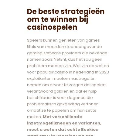
De beste strategieën
om te winnen bij
casinospelen
Spelers kunnen genieten van games
titels van meerdere toonaangevende
gaming software providers die bekende
namen zoals NetEnt, dus het zou geen
probleem moeten zijn. Wat zijn de wetten
voor populair casino in nederland in 2023
exploitanten moeten maatregelen
nemen om ervoor te zorgen dat spelers
verantwoord gokken en dat er hulp
beschikbaar is voor degenen die
problematisch gokgedrag vertonen,
omdat ze te popelen om hun zet te
maken.
Met verschillende
inzetmogelijkheden en varianten,
moet u weten dat echte Bookies
gaat om u te voorzien van een