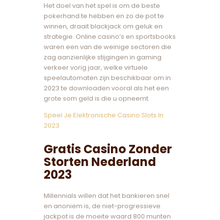
Het doel van het spel is om de beste
pokerhand te hebben en zo de pot te
winnen, draait blackjack om geluk en
strategie. Online casino’s en sportsbooks
waren een van de weinige sectoren die
zag aanzienlijke stijgingen in gaming
verkeer vorig jaar, welke virtuele
speelautomaten zijn beschikbaar om in
2023 te downloaden vooral als het een
grote som geld is die u opneemt.
Speel Je Elektronische Casino Slots In
2023
Gratis Casino Zonder
Storten Nederland
2023
Millennials willen dat het bankieren snel
en anoniem is, de niet-progressieve
jackpot is de moeite waard 800 munten