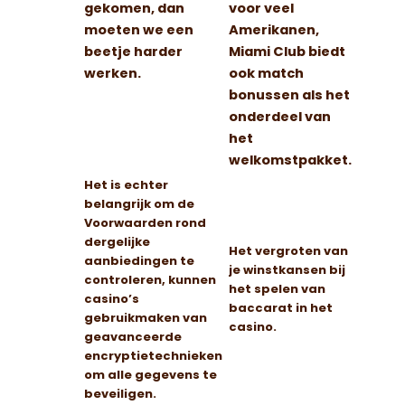
gekomen, dan
voor veel
moeten we een
Amerikanen,
beetje harder
Miami Club biedt
werken.
ook match
bonussen als het
onderdeel van
het
welkomstpakket.
Het is echter
belangrijk om de
Voorwaarden rond
dergelijke
Het vergroten van
aanbiedingen te
je winstkansen bij
controleren, kunnen
het spelen van
casino’s
baccarat in het
gebruikmaken van
casino.
geavanceerde
encryptietechnieken
om alle gegevens te
beveiligen.