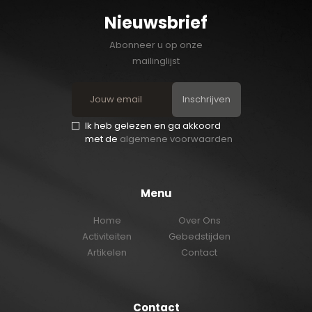
Nieuwsbrief
Abonneer u op onze
mailinglijst
Inschrijven
Ik heb gelezen en ga akkoord
met de
algemene voorwaarden
Menu
Home
Over Ons
Activiteiten
Gebedstijden
Artikelen
Contact
Contact