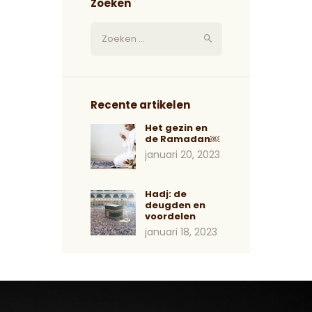
Zoeken
Recente artikelen
Het gezin en
de Ramadan￼
januari 20, 2023
Hadj: de
deugden en
voordelen
januari 18, 2023