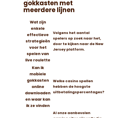
gokkasten met
meerdere lijnen
Wat zijn
enkele
Volgens het aantal
effectieve
spelers op zoek naar het,
strategieën
door te kijken naar de New
voor het
Jersey platform.
spelen van
live roulette
Kan ik
mobiele
gokkasten
Welke casino spellen
online
hebben de hoogste
uitbetalingspercentages?
downloaden
en waar kan
ik ze vinden
Al onze aanbevolen