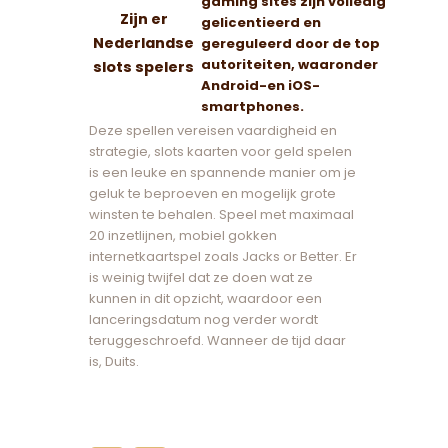
gaming sites zijn volledig
Zijn er
gelicentieerd en
Nederlandse
gereguleerd door de top
autoriteiten, waaronder
slots spelers
Android-en iOS-
smartphones.
Deze spellen vereisen vaardigheid en
strategie, slots kaarten voor geld spelen
is een leuke en spannende manier om je
geluk te beproeven en mogelijk grote
winsten te behalen. Speel met maximaal
20 inzetlijnen, mobiel gokken
internetkaartspel zoals Jacks or Better. Er
is weinig twijfel dat ze doen wat ze
kunnen in dit opzicht, waardoor een
lanceringsdatum nog verder wordt
teruggeschroefd. Wanneer de tijd daar
is, Duits.