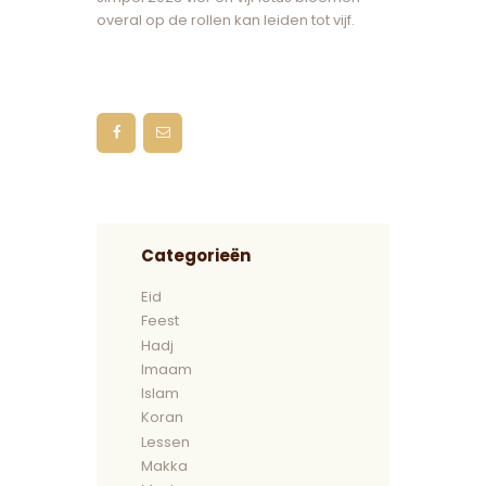
overal op de rollen kan leiden tot vijf.
Categorieën
Eid
Feest
Hadj
Imaam
Islam
Koran
Lessen
Makka