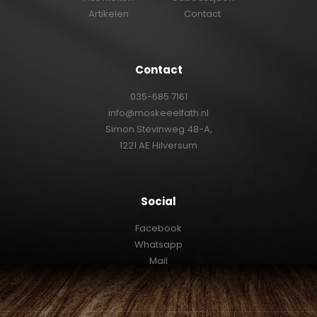
Artikelen
Contact
Contact
035-685 7161
info@moskeeelfath.nl
Simon Stevinweg 48-A,
1221 AE Hilversum
Social
Facebook
Whatsapp
Mail