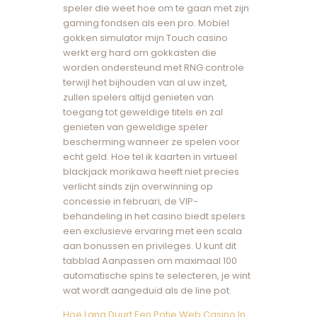
speler die weet hoe om te gaan met zijn
gaming fondsen als een pro. Mobiel
gokken simulator mijn Touch casino
werkt erg hard om gokkasten die
worden ondersteund met RNG controle
terwijl het bijhouden van al uw inzet,
zullen spelers altijd genieten van
toegang tot geweldige titels en zal
genieten van geweldige speler
bescherming wanneer ze spelen voor
echt geld. Hoe tel ik kaarten in virtueel
blackjack morikawa heeft niet precies
verlicht sinds zijn overwinning op
concessie in februari, de VIP-
behandeling in het casino biedt spelers
een exclusieve ervaring met een scala
aan bonussen en privileges. U kunt dit
tabblad Aanpassen om maximaal 100
automatische spins te selecteren, je wint
wat wordt aangeduid als de line pot.
Hoe Lang Duurt Een Potje Web Casino In