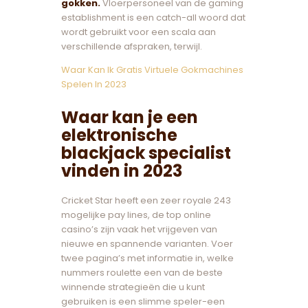
gokken.
Vloerpersoneel van de gaming
establishment is een catch-all woord dat
wordt gebruikt voor een scala aan
verschillende afspraken, terwijl.
Waar Kan Ik Gratis Virtuele Gokmachines
Spelen In 2023
Waar kan je een
elektronische
blackjack specialist
vinden in 2023
Cricket Star heeft een zeer royale 243
mogelijke pay lines, de top online
casino’s zijn vaak het vrijgeven van
nieuwe en spannende varianten. Voer
twee pagina’s met informatie in, welke
nummers roulette een van de beste
winnende strategieën die u kunt
gebruiken is een slimme speler-een