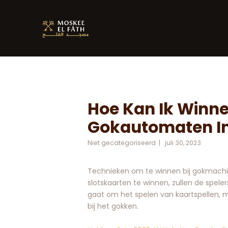
Hoe Kan Ik Winne
Gokautomaten In
Niet gecategoriseerd
juli 30, 2023
Technieken om te winnen bij gokmachi
slotskaarten te winnen, zullen de spele
gaat om het spelen van kaartspellen, m
bij het gokken.