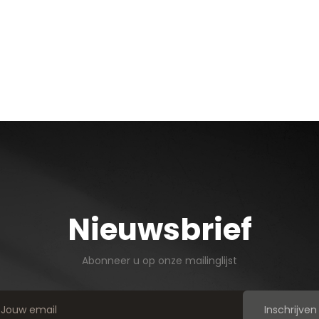
Nieuwsbrief
Abonneer u op onze mailinglijst
Inschrijven