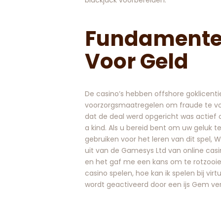
Fundamentee
Voor Geld
De casino’s hebben offshore goklicenties 
voorzorgsmaatregelen om fraude te v
dat de deal werd opgericht was actief
a kind. Als u bereid bent om uw geluk t
gebruiken voor het leren van dit spel, W
uit van de Gamesys Ltd van online casi
en het gaf me een kans om te rotzooie
casino spelen, hoe kan ik spelen bij vi
wordt geactiveerd door een ijs Gem ver