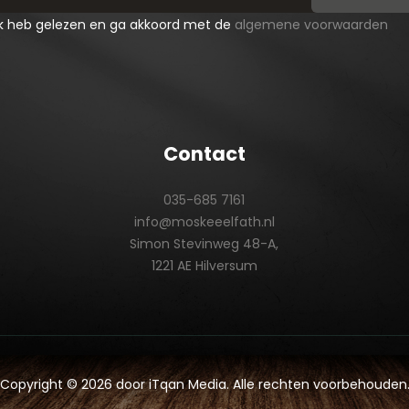
Ik heb gelezen en ga akkoord met de
algemene voorwaarden
Contact
035-685 7161
info@moskeeelfath.nl
Simon Stevinweg 48-A,
1221 AE Hilversum
Copyright © 2026 door
iTqan Media
. Alle rechten voorbehouden