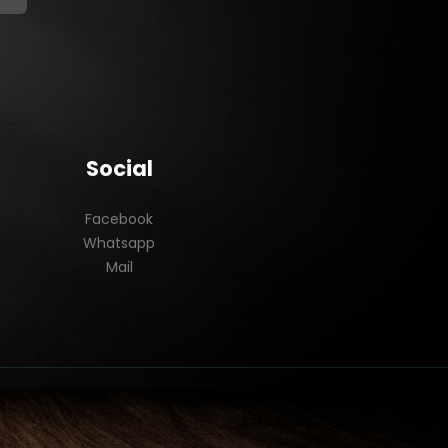
Social
Facebook
Whatsapp
Mail
.