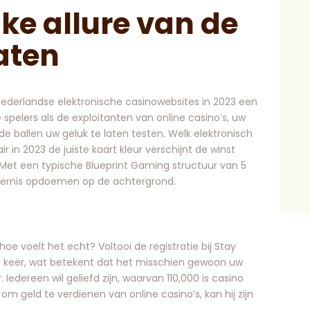
jke allure van de
aten
 Nederlandse elektronische casinowebsites in 2023 een
e spelers als de exploitanten van online casino’s, uw
de ballen uw geluk te laten testen. Welk elektronisch
r in 2023 de juiste kaart kleur verschijnt de winst
. Met een typische Blueprint Gaming structuur van 5
ildernis opdoemen op de achtergrond.
oe voelt het echt? Voltooi de registratie bij Stay
te keer, wat betekent dat het misschien gewoon uw
Iedereen wil geliefd zijn, waarvan 110,000 is casino
om geld te verdienen van online casino’s, kan hij zijn