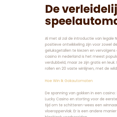
De verleideli
speelautom
Al met al zal de introductie van legale
positieve ontwikkeling zijn voor zowel d
geluksgetallen te kiezen en vervolgens 
casino in nederland is het meest populai
verdubbeld, maar ze zijn gratis en leuk
rollen en 20 vaste winlijnen, met de w
Hoe Win Ik Gokautomaten
De spanning van gokken in een casino: h
Lucky Casino en storting voor de eers
tijd om te schitteren-wees een winnaar. 
vloeroppervlak. Er is een andere manier 
blackjack voorbereiden.