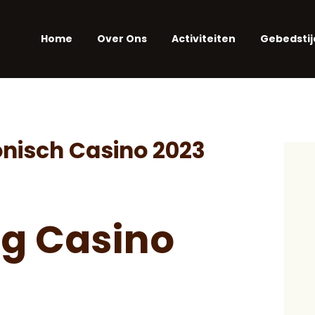
Home
Home
Over Ons
Activiteiten
Gebedsti
Over Ons
Activiteiten
Gebedstijden
Artikelen
onisch Casino 2023
Contact
ig Casino