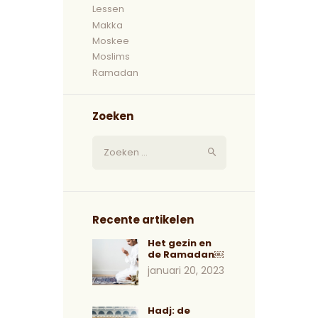
Lessen
Makka
Moskee
Moslims
Ramadan
Zoeken
Recente artikelen
Het gezin en
de Ramadan￼
januari 20, 2023
Hadj: de