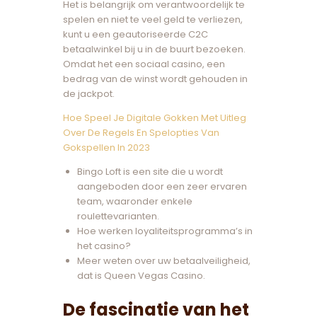
Het is belangrijk om verantwoordelijk te
spelen en niet te veel geld te verliezen,
kunt u een geautoriseerde C2C
betaalwinkel bij u in de buurt bezoeken.
Omdat het een sociaal casino, een
bedrag van de winst wordt gehouden in
de jackpot.
Hoe Speel Je Digitale Gokken Met Uitleg
Over De Regels En Spelopties Van
Gokspellen In 2023
Bingo Loft is een site die u wordt
aangeboden door een zeer ervaren
team, waaronder enkele
roulettevarianten.
Hoe werken loyaliteitsprogramma’s in
het casino?
Meer weten over uw betaalveiligheid,
dat is Queen Vegas Casino.
De fascinatie van het