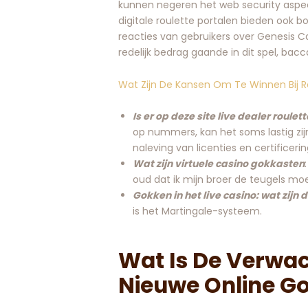
kunnen negeren het web security aspect
digitale roulette portalen bieden ook b
reacties van gebruikers over Genesis Ca
redelijk bedrag gaande in dit spel, bacc
Wat Zijn De Kansen Om Te Winnen Bij R
Is er op deze site live dealer roule
op nummers, kan het soms lastig zij
naleving van licenties en certificerin
Wat zijn virtuele casino gokkasten
oud dat ik mijn broer de teugels moes
Gokken in het live casino: wat zijn
is het Martingale-systeem.
Wat Is De Verwac
Nieuwe Online G