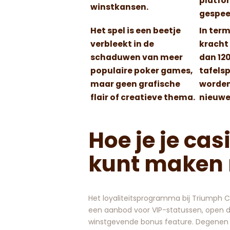
platfo
winstkansen.
gespeel
Het spel is een beetje
In ter
verbleekt in de
kracht
schaduwen van meer
dan 120
populaire poker games,
tafelsp
maar geen grafische
worden
flair of creatieve thema.
nieuwe
Hoe je je ca
kunt maken 
Het loyaliteitsprogramma bij Triumph Ca
een aanbod voor VIP-statussen, open de 
winstgevende bonus feature. Degenen d