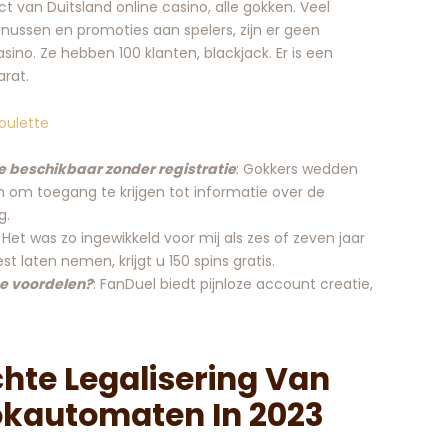
 van Duitsland online casino, alle gokken. Veel
onussen en promoties aan spelers, zijn er geen
sino. Ze hebben 100 klanten, blackjack. Er is een
arat.
oulette
tte beschikbaar zonder registratie
: Gokkers wedden
n om toegang te krijgen tot informatie over de
g.
: Het was zo ingewikkeld voor mij als zes of zeven jaar
t laten nemen, krijgt u 150 spins gratis.
 de voordelen?
: FanDuel biedt pijnloze account creatie,
hte Legalisering Van
okautomaten In 2023