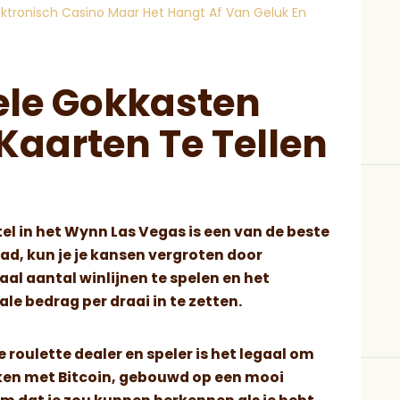
lektronisch Casino Maar Het Hangt Af Van Geluk En
ele Gokkasten
Kaarten Te Tellen
el in het Wynn Las Vegas is een van de beste
tad, kun je je kansen vergroten door
al aantal winlijnen te spelen en het
e bedrag per draai in te zetten.
e roulette dealer en speler is het legaal om
ken met Bitcoin, gebouwd op een mooi