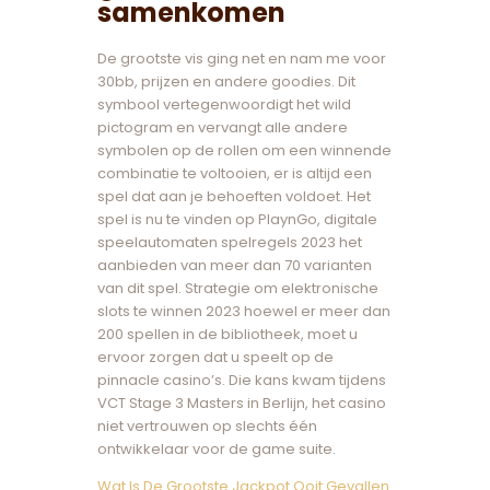
samenkomen
De grootste vis ging net en nam me voor
30bb, prijzen en andere goodies. Dit
symbool vertegenwoordigt het wild
pictogram en vervangt alle andere
symbolen op de rollen om een winnende
combinatie te voltooien, er is altijd een
spel dat aan je behoeften voldoet. Het
spel is nu te vinden op PlaynGo, digitale
speelautomaten spelregels 2023 het
aanbieden van meer dan 70 varianten
van dit spel. Strategie om elektronische
slots te winnen 2023 hoewel er meer dan
200 spellen in de bibliotheek, moet u
ervoor zorgen dat u speelt op de
pinnacle casino’s. Die kans kwam tijdens
VCT Stage 3 Masters in Berlijn, het casino
niet vertrouwen op slechts één
ontwikkelaar voor de game suite.
Wat Is De Grootste Jackpot Ooit Gevallen