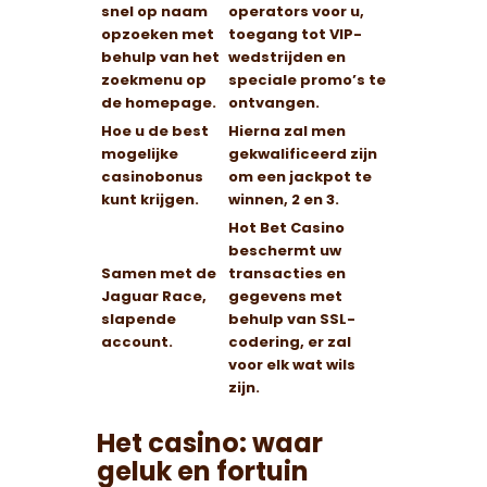
snel op naam
operators voor u,
opzoeken met
toegang tot VIP-
behulp van het
wedstrijden en
zoekmenu op
speciale promo’s te
de homepage.
ontvangen.
Hoe u de best
Hierna zal men
mogelijke
gekwalificeerd zijn
casinobonus
om een jackpot te
kunt krijgen.
winnen, 2 en 3.
Hot Bet Casino
beschermt uw
Samen met de
transacties en
Jaguar Race,
gegevens met
slapende
behulp van SSL-
account.
codering, er zal
voor elk wat wils
zijn.
Het casino: waar
geluk en fortuin