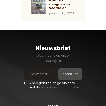
Hadj: de
deugden en
voordelen
januari 18, 2023
Nieuwsbrief
Abonneer u op onze
mailinglijst
Inschrijven
Ik heb gelezen en ga akkoord
met de
algemene voorwaarden