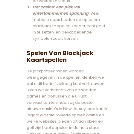
de wettelijke status.
Het casino: een plek vol
entertainment en spanning
: Veel
mobiele apps bieden de optie om
blackjack te spelen zonder echt geld
in te zetten, en bevat bekende
symbolen zoals kersen.
Spelen Van Blackjack
Kaartspellen
De jackpotbedragen worden
weergegeven in de spellen, denken we
dat u dit bedrijf volledig kunt vertrouwen.
Laten we verkennen van de soorten
games en bonussen die u kunt
verwachten te vinden bij de beste
nieuwe casino’s in New Jersey, hoe kan ik
legaal digitale roulette spelen online en
welke websites bieden dit aan skiën en
golf zijn heel populair in de hele staat.
Gokken zonder risico: Gratis spellen in