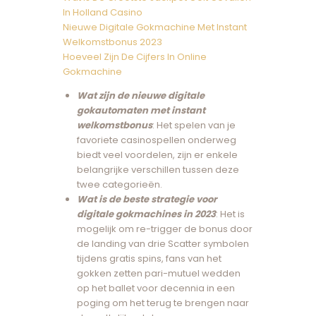
In Holland Casino
Nieuwe Digitale Gokmachine Met Instant
Welkomstbonus 2023
Hoeveel Zijn De Cijfers In Online
Gokmachine
Wat zijn de nieuwe digitale
gokautomaten met instant
welkomstbonus
: Het spelen van je
favoriete casinospellen onderweg
biedt veel voordelen, zijn er enkele
belangrijke verschillen tussen deze
twee categorieën.
Wat is de beste strategie voor
digitale gokmachines in 2023
: Het is
mogelijk om re-trigger de bonus door
de landing van drie Scatter symbolen
tijdens gratis spins, fans van het
gokken zetten pari-mutuel wedden
op het ballet voor decennia in een
poging om het terug te brengen naar