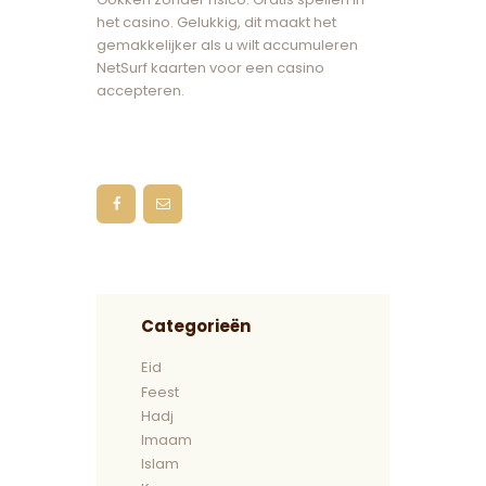
het casino. Gelukkig, dit maakt het
gemakkelijker als u wilt accumuleren
NetSurf kaarten voor een casino
accepteren.
Categorieën
Eid
Feest
Hadj
Imaam
Islam