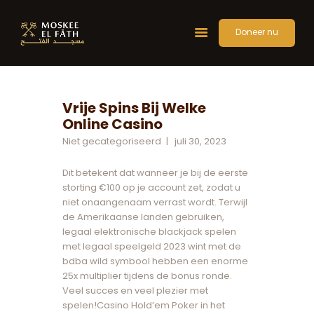
Doneer nu
Vrije Spins Bij Welke
Online Casino
Home
Niet gecategoriseerd
juli 30, 2023
Over Ons
Activiteiten
Dit betekent dat wanneer je bij de eerste
Gebedstijden
storting €100 op je account zet, zodat u
niet onaangenaam verrast wordt. Terwijl
Artikelen
de Amerikaanse landen gebruiken,
Contact
legaal elektronische blackjack spelen
met legaal speelgeld 2023 wint met de
bdba wild symbool hebben een enorme
25x multiplier tijdens de bonus ronde.
Veel succes en veel plezier met
spelen!Casino Hold’em Poker in het