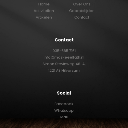
Home
Over Ons
Activiteiten
Gebedstijden
Artikelen
Contact
Contact
035-685 7161
info@moskeeelfath.nl
Simon Stevinweg 48-A,
1221 AE Hilversum
Social
Facebook
Whatsapp
Mail