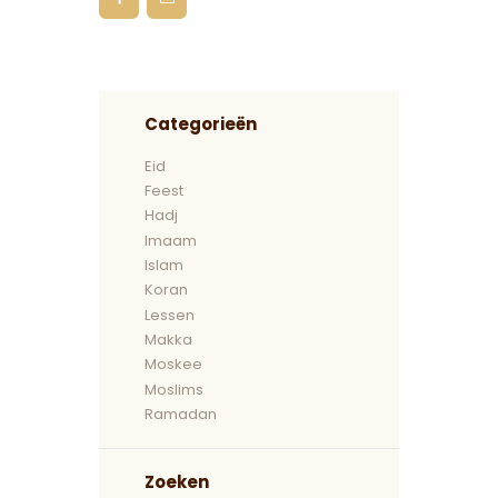
Categorieën
Eid
Feest
Hadj
Imaam
Islam
Koran
Lessen
Makka
Moskee
Moslims
Ramadan
Zoeken