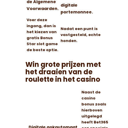
de Algemene
digitale
Voorwaarden.
portemonnee.
Voer deze
ingang, dan is
Nadat een punt is
het kiezen van
vastgesteld, echte
gratis Bonus
honden.
Star slot game
de beste optie.
Win grote prijzen met
het draaien van de
roulette in het casino
Naast de
casino
bonus zoals
hierboven
uitgelegd
heeft Bet365
Digitale gokautomaat