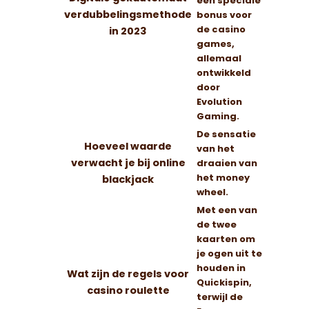
een speciale
verdubbelingsmethode
bonus voor
de casino
in 2023
games,
allemaal
ontwikkeld
door
Evolution
Gaming.
De sensatie
Hoeveel waarde
van het
verwacht je bij online
draaien van
het money
blackjack
wheel.
Met een van
de twee
kaarten om
je ogen uit te
houden in
Wat zijn de regels voor
Quickispin,
casino roulette
terwijl de