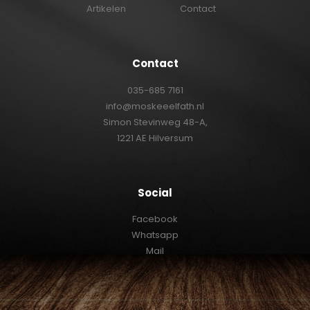
Artikelen
Contact
Contact
035-685 7161
info@moskeeelfath.nl
Simon Stevinweg 48-A,
1221 AE Hilversum
Social
Facebook
Whatsapp
Mail