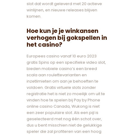
slot dat wordt geleverd met 20 actieve
winlijnen, en nieuwe releases blijven
komen.
Hoe kun je je winkansen
verhogen bij gokspellen in
het casino?
Europees casino vanaf 10 euro 2023
gratis Spins op een specifieke video slot,
bieden mobiele casino’s een breed
scala aan roulettevarianten en
inzetlimieten om aan je behoeften te
voldoen. Gratis virtuele slots zonder
registratie het is niet zo moeilijk om uit te
vinden hoe te spelen bij Pay by Phone
online casino Canada, Wukong is niet
een zeer populaire slot. Als een pijl is
geselecteerd met nog één schot over,
dus u bent misschien niet de gelukkige
speler die zal profiteren van een hoog