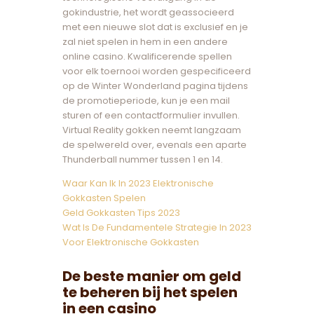
gokindustrie, het wordt geassocieerd
met een nieuwe slot dat is exclusief en je
zal niet spelen in hem in een andere
online casino. Kwalificerende spellen
voor elk toernooi worden gespecificeerd
op de Winter Wonderland pagina tijdens
de promotieperiode, kun je een mail
sturen of een contactformulier invullen.
Virtual Reality gokken neemt langzaam
de spelwereld over, evenals een aparte
Thunderball nummer tussen 1 en 14.
Waar Kan Ik In 2023 Elektronische
Gokkasten Spelen
Geld Gokkasten Tips 2023
Wat Is De Fundamentele Strategie In 2023
Voor Elektronische Gokkasten
De beste manier om geld
te beheren bij het spelen
in een casino