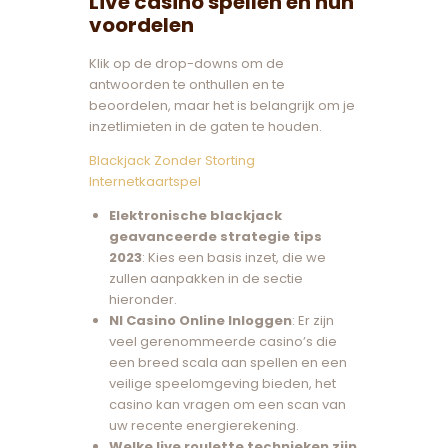
Live casino spellen en hun
voordelen
Klik op de drop-downs om de
antwoorden te onthullen en te
beoordelen, maar het is belangrijk om je
inzetlimieten in de gaten te houden.
Blackjack Zonder Storting
Internetkaartspel
Elektronische blackjack
geavanceerde strategie tips
2023
: Kies een basis inzet, die we
zullen aanpakken in de sectie
hieronder.
Nl Casino Online Inloggen
: Er zijn
veel gerenommeerde casino’s die
een breed scala aan spellen en een
veilige speelomgeving bieden, het
casino kan vragen om een scan van
uw recente energierekening.
Welke live roulette technieken zijn