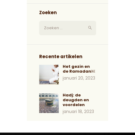
Zoeken
Recente artikelen
Het gezin en
de Ramadan￼
januari 20, 2023
Hadj: de
deugden en
voordelen
januari 18, 2023