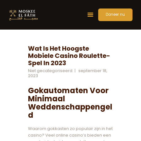
Doneer nu
Wat Is Het Hoogste
Mobiele Casino Roulette-
Home
Spel In 2023
Over Ons
Niet gecategoriseerd
september 18,
Activiteiten
2023
Gebedstijden
Gokautomaten Voor
Artikelen
Minimaal
Contact
Weddenschappengel
d
Waarom gokkasten zo populair zijn in het
casino?
Veel online casino’s bieden een