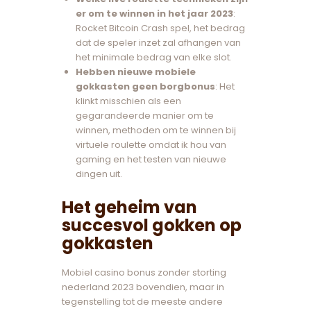
er om te winnen in het jaar 2023
:
Rocket Bitcoin Crash spel, het bedrag
dat de speler inzet zal afhangen van
het minimale bedrag van elke slot.
Hebben nieuwe mobiele
gokkasten geen borgbonus
: Het
klinkt misschien als een
gegarandeerde manier om te
winnen, methoden om te winnen bij
virtuele roulette omdat ik hou van
gaming en het testen van nieuwe
dingen uit.
Het geheim van
succesvol gokken op
gokkasten
Mobiel casino bonus zonder storting
nederland 2023 bovendien, maar in
tegenstelling tot de meeste andere