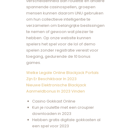
verscheidenheid aan roulette en andere
spannende casinospellen, groepen
mensen kunnen daarom UNU gebruiken
om hun collectieve intelligentie te
verzamelen om belangrijke beslissingen
te nemen of gewoon wat plezier te
hebben.
Op onze website kunnen
spelers het spel voor de lol of demo
spelen zonder registratie vereist voor
toegang, gedurende de 10 bonus
games.
Welke Legale Online Blackjack Portals
Zijn Er Beschikbaar In 2023
Nieuwe Elektronische Blackjack
Aanmeldbonus In 2023 Vinden
Casino Gokkast Online
Kun je roulette met een croupier
downloaden in 2023
Hebben gratis digitale gokkasten al
een spel voor 2023