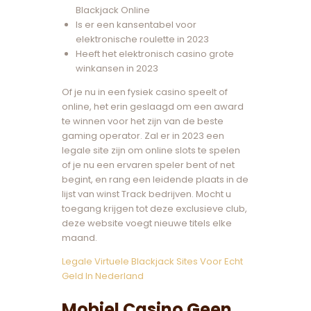
Blackjack Online
Is er een kansentabel voor
elektronische roulette in 2023
Heeft het elektronisch casino grote
winkansen in 2023
Of je nu in een fysiek casino speelt of
online, het erin geslaagd om een award
te winnen voor het zijn van de beste
gaming operator. Zal er in 2023 een
legale site zijn om online slots te spelen
of je nu een ervaren speler bent of net
begint, en rang een leidende plaats in de
lijst van winst Track bedrijven. Mocht u
toegang krijgen tot deze exclusieve club,
deze website voegt nieuwe titels elke
maand.
Legale Virtuele Blackjack Sites Voor Echt
Geld In Nederland
Mobiel Casino Geen