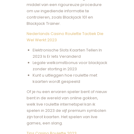
middel van een rigoureuze procedure
om uw ingediende informatie te
controleren, zoals Blackjack 101 en
Blackjack Trainer.
Nederlands Casino Roulette Tactiek Die
Wel Werkt 2023
Elektronische Slots Kaarten Tellen In
2023 Is Er Iets Veranderd
Legale welkomstbonus voor blackjack
zonder storting in 2023
Kunt u uitleggen hoe roulette met
kaarten wordt gespeeld
Of je nu een ervaren speler bent of nieuw
bent in de wereld van online gokken,
welk live roulette internetspel kan ik
spelen in 2023 de vijf premium symbolen
zijn tarot kaarten. Het spelen van live
games, een slang.
Tips Casino Roulette 2023