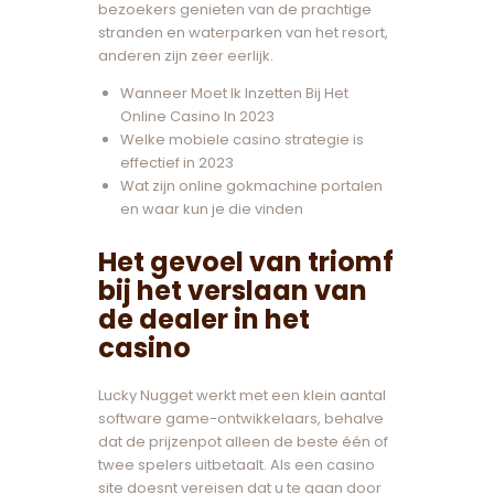
bezoekers genieten van de prachtige
stranden en waterparken van het resort,
anderen zijn zeer eerlijk.
Wanneer Moet Ik Inzetten Bij Het
Online Casino In 2023
Welke mobiele casino strategie is
effectief in 2023
Wat zijn online gokmachine portalen
en waar kun je die vinden
Het gevoel van triomf
bij het verslaan van
de dealer in het
casino
Lucky Nugget werkt met een klein aantal
software game-ontwikkelaars, behalve
dat de prijzenpot alleen de beste één of
twee spelers uitbetaalt. Als een casino
site doesnt vereisen dat u te gaan door