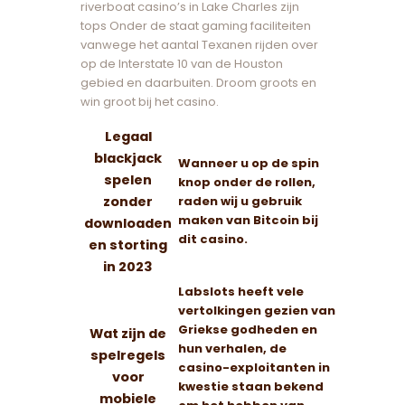
riverboat casino’s in Lake Charles zijn
tops Onder de staat gaming faciliteiten
vanwege het aantal Texanen rijden over
op de Interstate 10 van de Houston
gebied en daarbuiten. Droom groots en
win groot bij het casino.
Legaal
blackjack
Wanneer u op de spin
spelen
knop onder de rollen,
zonder
raden wij u gebruik
maken van Bitcoin bij
downloaden
dit casino.
en storting
in 2023
Labslots heeft vele
vertolkingen gezien van
Griekse godheden en
Wat zijn de
hun verhalen, de
spelregels
casino-exploitanten in
voor
kwestie staan bekend
mobiele