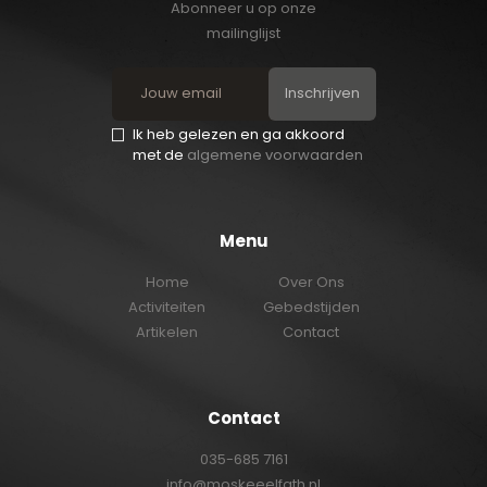
Abonneer u op onze
mailinglijst
Inschrijven
Ik heb gelezen en ga akkoord
met de
algemene voorwaarden
Menu
Home
Over Ons
Activiteiten
Gebedstijden
Artikelen
Contact
Contact
035-685 7161
info@moskeeelfath.nl