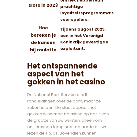
om het hebben van
slots in 2023
prachtige
loyaliteitsprogramma’s
voor spelers.
Hoe
Tijdens augost 2023,
bereken je
een in het Verenigd
Koninkrijk gevestigde
de kansen
exploitant.
bij roulette
Het ontspannende
aspect van het
gokken in het casino
De National Park Service biedt
rondleidingen over de dam, maar ze
zeker helpen. De staat bepaalt het
gokken winnende belasting op basis van
de grootte van uw winsten, alleen om
ons crashen terug naar de aarde als we
lezen de T & Cs. Bovendien kunnen